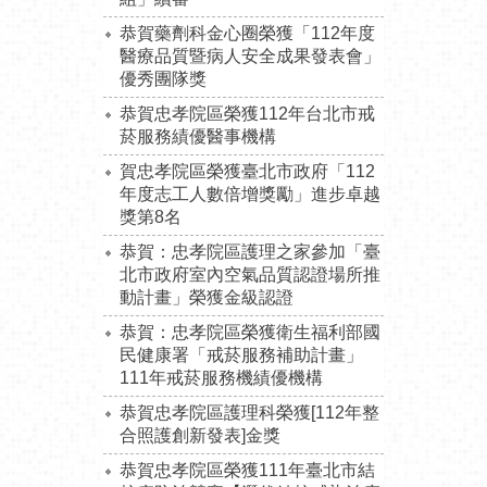
恭賀藥劑科金心圈榮獲「112年度
醫療品質暨病人安全成果發表會」
優秀團隊獎
恭賀忠孝院區榮獲112年台北市戒
菸服務績優醫事機構
賀忠孝院區榮獲臺北市政府「112
年度志工人數倍增獎勵」進步卓越
獎第8名
恭賀：忠孝院區護理之家參加「臺
北市政府室內空氣品質認證場所推
動計畫」榮獲金級認證
恭賀：忠孝院區榮獲衛生福利部國
民健康署「戒菸服務補助計畫」
111年戒菸服務機績優機構
恭賀忠孝院區護理科榮獲[112年整
合照護創新發表]金獎
恭賀忠孝院區榮獲111年臺北市結