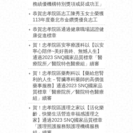
務績優機構特別獎項戒菸成功王」
恭賀忠孝院區志工陳秀玉女士榮獲
113年度臺北市金鑽獎優良志工
恭賀忠孝院區通過健康職場認證健
康促進標章
賀！忠孝院區安寧療護科以【以安
寧心陪伴~美好善終、無憾人生】
通過2023 SNQ國家品質標章「醫
療院所／醫院特色醫療組」續審
賀！忠孝院區藥劑科以【藥給您腎
利的人生－腎臟專科藥師的高價值
藥事服務】通過2023 SNQ國家品
質標章「醫療院所／醫院特色醫療
組」續審
賀！忠孝院區護理之家以【活化樂
齡，快樂生活營造幸福感護理之
家】通過2023 SNQ國家品質標章
「護理照護服務類護理機構服務
組」續審