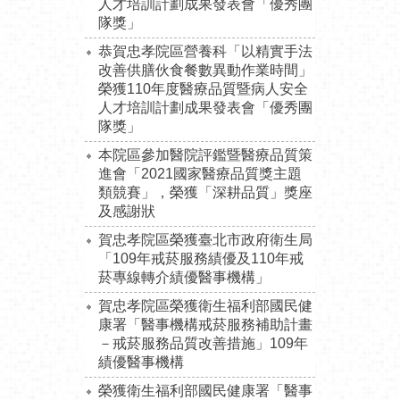
人才培訓計劃成果發表會「優秀團
隊獎」
恭賀忠孝院區營養科「以精實手法
改善供膳伙食餐數異動作業時間」
榮獲110年度醫療品質暨病人安全
人才培訓計劃成果發表會「優秀團
隊獎」
本院區參加醫院評鑑暨醫療品質策
進會「2021國家醫療品質獎主題
類競賽」，榮獲「深耕品質」獎座
及感謝狀
賀忠孝院區榮獲臺北市政府衛生局
「109年戒菸服務績優及110年戒
菸專線轉介績優醫事機構」
賀忠孝院區榮獲衛生福利部國民健
康署「醫事機構戒菸服務補助計畫
－戒菸服務品質改善措施」109年
績優醫事機構
榮獲衛生福利部國民健康署「醫事