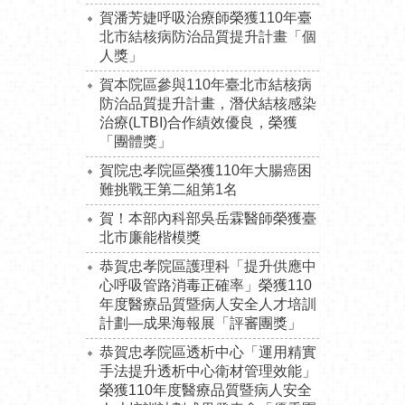
賀潘芳婕呼吸治療師榮獲110年臺
北市結核病防治品質提升計畫「個
人獎」
賀本院區參與110年臺北市結核病
防治品質提升計畫，潛伏結核感染
治療(LTBI)合作績效優良，榮獲
「團體獎」
賀院忠孝院區榮獲110年大腸癌困
難挑戰王第二組第1名
賀！本部內科部吳岳霖醫師榮獲臺
北市廉能楷模獎
恭賀忠孝院區護理科「提升供應中
心呼吸管路消毒正確率」榮獲110
年度醫療品質暨病人安全人才培訓
計劃—成果海報展「評審團獎」
恭賀忠孝院區透析中心「運用精實
手法提升透析中心衛材管理效能」
榮獲110年度醫療品質暨病人安全