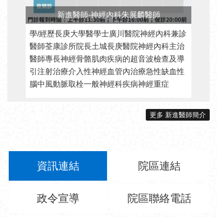
新進醫師-神經內科朱展麟醫師
學/經歷長庚大學醫學士廣川醫院神經內科兼診
學
醫師荃康診所院長土城長庚醫院神經內科主治
部
醫師專長神經骨骼肌肉疾病的超音波檢查及導
師
引注射治療介入性神經血管內治療急性缺血性
神
腦中風動脈取栓一般神經科疾病神經重症
更多 新進醫師簡介
資訊連結
院區連結
政令宣導
院區聯絡電話