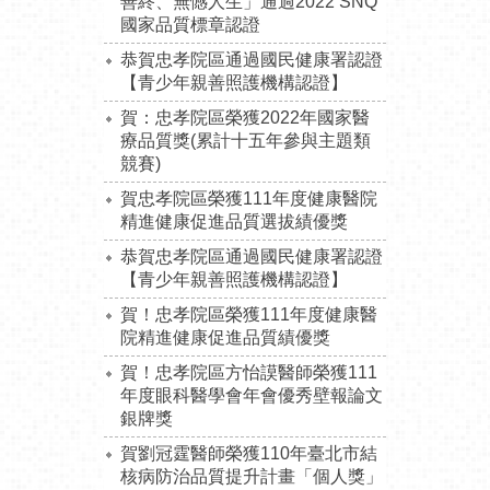
善終、無憾人生」通過2022 SNQ
國家品質標章認證
恭賀忠孝院區通過國民健康署認證
【青少年親善照護機構認證】
賀：忠孝院區榮獲2022年國家醫
療品質獎(累計十五年參與主題類
競賽)
賀忠孝院區榮獲111年度健康醫院
精進健康促進品質選拔績優獎
恭賀忠孝院區通過國民健康署認證
【青少年親善照護機構認證】
賀！忠孝院區榮獲111年度健康醫
院精進健康促進品質績優獎
賀！忠孝院區方怡謨醫師榮獲111
年度眼科醫學會年會優秀壁報論文
銀牌獎
賀劉冠霆醫師榮獲110年臺北市結
核病防治品質提升計畫「個人獎」