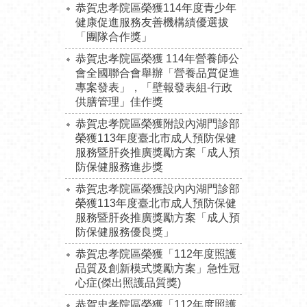
恭賀忠孝院區榮獲114年度青少年
健康促進服務友善機構績優選拔
「團隊合作獎」
恭賀忠孝院區榮獲
114年營養師公
會全國聯合會舉辦「營養品質促進
專案發表」，「壁報發表組-行政
供膳管理」佳作獎
恭賀忠孝院區榮獲附設內湖門診部
榮獲113年度臺北市成人預防保健
服務暨肝炎推廣獎勵方案「成人預
防保健服務進步獎
恭賀忠孝院區榮獲
設內內湖門診部
榮獲113年度臺北市成人預防保健
服務暨肝炎推廣獎勵方案「成人預
防保健服務優良獎」
恭賀忠孝院區榮獲「112年度照護
品質及創新模式獎勵方案」急性冠
心症(傑出照護品質獎)
恭賀忠孝院區榮獲「112年度照護