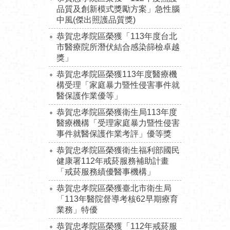
品質及創新模式獎勵方案」急性腦
中風(傑出照護品質獎)
恭賀忠孝院區榮獲「113年度台北
市醫療院所潛伏結合感染篩檢卓越
獎」
恭賀忠孝院區榮獲113年度醫療機
構受理「家庭暴力暨性侵害事件就
醫保護作業優等」
恭賀忠孝院區榮獲
衛生局113年度
醫療機構「受理家庭暴力暨性侵害
事件就醫保護作業考評」優等獎
恭賀忠孝院區榮獲衛生福利部國民
健康署112年戒菸服務補助計畫
「戒菸服務績優醫事機構」
恭賀忠孝院區榮獲臺北市衛生局
「113年醫院督導考核62早期療育
業務」特優
恭賀忠孝院區榮獲「112年戒菸服