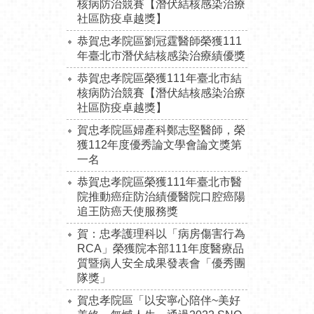
核病防治競賽【潛伏結核感染治療
社區防疫卓越獎】
恭賀忠孝院區劉冠霆醫師榮獲111
年臺北市潛伏結核感染治療績優獎
恭賀忠孝院區榮獲111年臺北市結
核病防治競賽【潛伏結核感染治療
社區防疫卓越獎】
賀忠孝院區婦產科鄭志堅醫師，榮
獲112年度優秀論文學會論文獎第
一名
恭賀忠孝院區榮獲111年臺北市醫
院推動癌症防治績優醫院口腔癌陽
追王防癌天使服務獎
賀：忠孝護理科以「病房傷害行為
RCA」榮獲院本部111年度醫療品
質暨病人安全成果發表會「優秀團
隊獎」
賀忠孝院區「以安寧心陪伴~美好