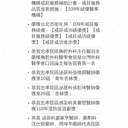
機構戒菸服務補助計畫－戒菸服務
品質改善措施」【109年績優醫事
機構】
榮獲台北市衛生局「109年戒菸服
務績優」【戒菸成功績優獎】【戒
菸服務績優獎】【戒菸成功績優
獎】【戒菸成功進步獎】
恭賀忠孝院區胸腔外科主任鄒冠全
榮獲胸腔外科醫學會頒發台灣外科
醫學會口頭論文報告競賽第一名
恭賀忠孝院區泌尿科張德撝醫師榮
獲第10屆「青年杏林獎」
恭賀忠孝院區泌尿科張彰琦醫師榮
獲第29屆「杏林獎」
恭賀忠孝院區感染科黃馨慧醫師榮
獲110年度防疫貢獻獎
恭喜 泌尿科廖家亨醫師、藥劑科
沈仕煊藥師、周瑋亭藥師代表院區