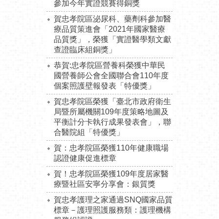
參加今年實證競賽得銅獎
賀忠孝院區泌尿科、藥劑科參加醫
療品質策進會「2021年國家醫療
品質獎」，榮獲「實證醫學類文獻
查證臨床組銅獎」
恭賀:忠孝院區營養科榮獲中華民
國營養師公會全國聯合會110年度
個案照護壁報發表「特優獎」
賀忠孝院區榮獲「臺北市政府衛生
局暨所屬機關109年度策略地圖及
平衡計分卡執行成果發表會」，聯
合醫院組「特優獎」
賀：忠孝院區榮獲110年健康職場
認證健康促進標章
賀！忠孝院區榮獲109年度居家醫
療暨社區安寧分享會：銀質獎
賀忠孝護理之家通過SNQ國家品質
標章－護理照護服務類：護理機構