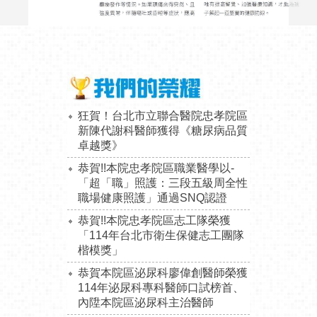
狂賀！台北市立聯合醫院忠孝院區
新陳代謝科醫師獲得《糖尿病品質
卓越獎》
恭賀!!本院忠孝院區職業醫學以-
「超「職」照護：三段五級周全性
職場健康照護」通過SNQ認證
恭賀!!本院忠孝院區志工隊榮獲
「114年台北市衛生保健志工團隊
楷模獎」
恭賀
本院區泌尿科廖偉創醫師榮獲
114年泌尿科專科醫師口試榜首、
內陞本院區泌尿科主治醫師