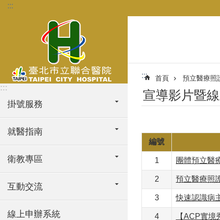
:::
跳到主要內容區塊
:::
首頁
預立醫療照
:::
宣導影片暨線
掛號服務
就醫指南
編號
衛教專區
1
團體預立醫
2
預立醫療照
互動交流
3
快速認識病
線上申辦系統
4
【ACP實境