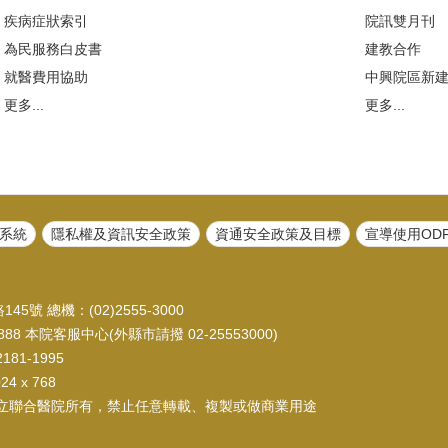
疾病症狀索引
院訊雙月刊
為民服務白皮書
建教合作
就醫費用協助
中興院區新
更多...
更多...
系統
隱私權及資訊安全政策
資通安全政策及目標
宣導使用OD
45號 總機：(02)2555-3000
88 本院客服中心(外縣市請撥 02-25553000)
81-1995
 x 768
立聯合醫院所有，禁止任意轉載、複製或做商業用途