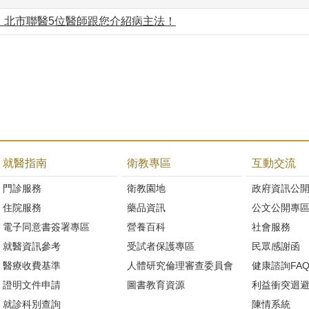
：北市聯醫5位醫師跟您介紹病主法！
就醫指南
衛教專區
互動交流
門診服務
衛教園地
政府資訊公
住院服務
藥品資訊
公文公開專
電子同意書簽署專區
營養百科
社會服務
就醫資訊參考
受試者保護專區
民眾感謝函
醫療收費基準
人體研究倫理審查委員會
健康諮詢FA
證明文件申請
圖書教育資源
利益衝突迴
就診科別查詢
陳情系統