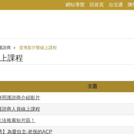
網站導覽
回首頁
台北通
陳
護諮商
宣導影片暨線上課程
上課程
主題
療照護諮商介紹影片
護諮商人員線上課程
主法推廣短片區！
秀】為愛自主-老孫的ACP