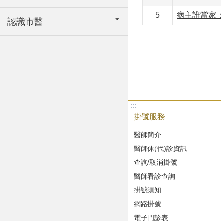
5
病主誰當家
認識市醫
:::
掛號服務
醫師簡介
醫師休(代)診資訊
查詢/取消掛號
醫師看診查詢
掛號須知
網路掛號
電子門診表