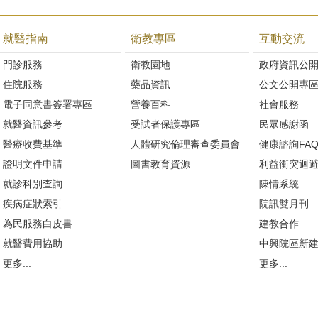
就醫指南
衛教專區
互動交流
門診服務
衛教園地
政府資訊公
住院服務
藥品資訊
公文公開專
電子同意書簽署專區
營養百科
社會服務
就醫資訊參考
受試者保護專區
民眾感謝函
醫療收費基準
人體研究倫理審查委員會
健康諮詢FA
證明文件申請
圖書教育資源
利益衝突迴
就診科別查詢
陳情系統
疾病症狀索引
院訊雙月刊
為民服務白皮書
建教合作
就醫費用協助
中興院區新
更多...
更多...