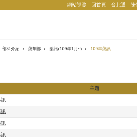
網站導覽
回首頁
台北通
陳
部科介紹
藥劑部
藥訊(109年1月~)
109年藥訊
主題
藥訊
藥訊
藥訊
藥訊