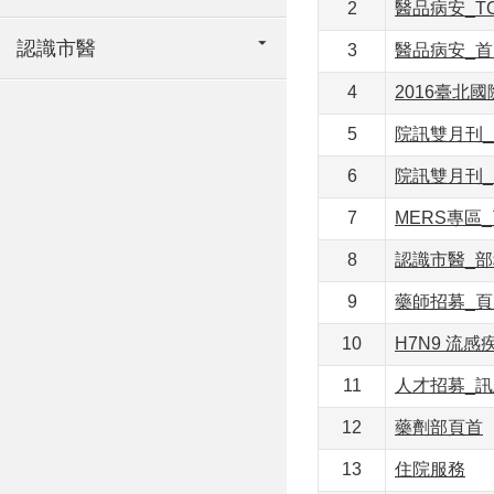
2
醫品病安_T
認識市醫
3
醫品病安_首
4
2016臺北
5
院訊雙月刊_
6
院訊雙月刊_
7
MERS專區
8
認識市醫_部
9
藥師招募_頁
10
H7N9 流
11
人才招募_
12
藥劑部頁首
13
住院服務