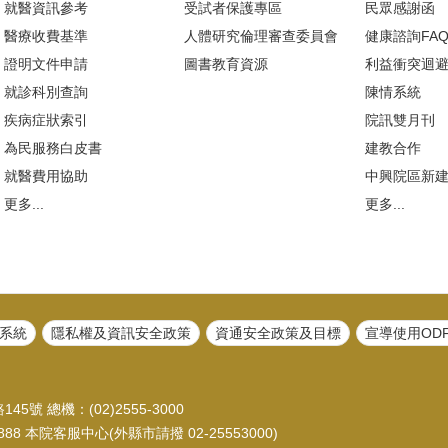
就醫資訊參考
受試者保護專區
民眾感謝函
醫療收費基準
人體研究倫理審查委員會
健康諮詢FA
證明文件申請
圖書教育資源
利益衝突迴
就診科別查詢
陳情系統
疾病症狀索引
院訊雙月刊
為民服務白皮書
建教合作
就醫費用協助
中興院區新
更多...
更多...
系統
隱私權及資訊安全政策
資通安全政策及目標
宣導使用OD
45號 總機：(02)2555-3000
88 本院客服中心(外縣市請撥 02-25553000)