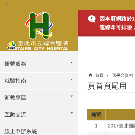
:::
跳到主要內容區塊
因本府網路於1
連線即可排除
:::
掛號服務
:::
首頁
舊平台資料
就醫指南
頁首頁尾用
衛教專區
互動交流
編號
1
2017臺北
線上申辦系統