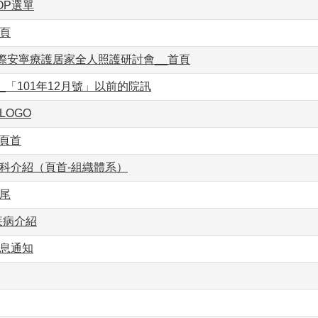
OP選單
頁
國際安寧療護居家全人照護研討會__首頁
_「101年12月號」以前的院訊
LOGO
_頁首
科介紹（頁首-組織體系）
尾
感疾病介紹
訊息通知