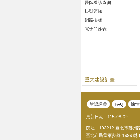
醫師看診查詢
掛號須知
網路掛號
電子門診表
重大建設計畫
雙語詞彙
FAQ
陳情
更新日期
115-08-09
院址：103212 臺北市鄭州路1
臺北市民當家熱線 1999 轉 8