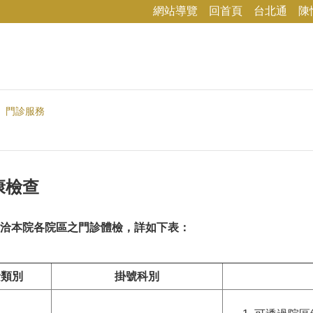
網站導覽
回首頁
台北通
陳
門診服務
康檢查
洽本院各院區之門診體檢
，
詳如下表：
檢類別
掛號科別