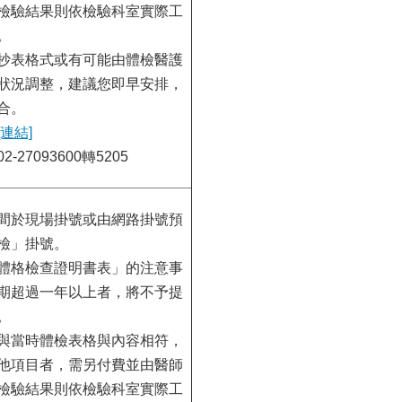
檢驗結果則依檢驗科室實際工
。
抄表格式或有可能由體檢醫護
狀況調整，建議您即早安排，
合。
[連結]
-27093600轉5205
間於現場掛號或由網路掛號預
檢」掛號。
體格檢查證明書表」的注意事
期超過一年以上者，將不予提
。
與當時體檢表格與內容相符，
他項目者，需另付費並由醫師
檢驗結果則依檢驗科室實際工