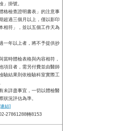
檢」掛號。
體格檢查證明書表」的注意事
期超過三個月以上，僅以影印
本相符」，並以五個工作天為
過一年以上者，將不予提供抄
與當時體檢表格與內容相符，
他項目者，需另付費並由醫師
檢驗結果則依檢驗科室實際工
。
有未詳盡事宜，一切以體檢醫
際狀況評估為準。
[連結]
-27861288轉8153