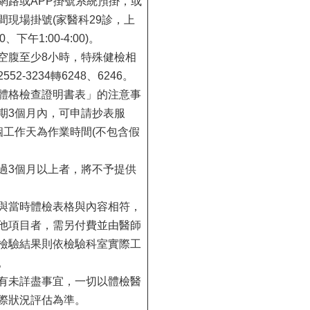
網路或APP掛號系統預掛，或
間現場掛號(家醫科29診，上
00、下午1:00-4:00)。
空腹至少8小時，特殊健檢相
52-3234轉6248、6246。
體格檢查證明書表」的注意事
期3個月內，可申請抄表服
個工作天為作業時間(不包含假
過3個月以上者，將不予提供
與當時體檢表格與內容相符，
他項目者，需另付費並由醫師
檢驗結果則依檢驗科室實際工
。
有未詳盡事宜，一切以體檢醫
際狀況評估為準。