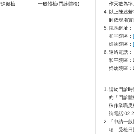
特殊健檢
一般體檢(門診體檢)
作天數為準
以上陳述若
師依現場實
院區網址：
和平院區：
婦幼院區：
連絡電話：
和平院區：02
婦幼院區：02
請於門診時
約「門診體
殊作業職災
詢電話:02-2
「申請一般
項：受檢日