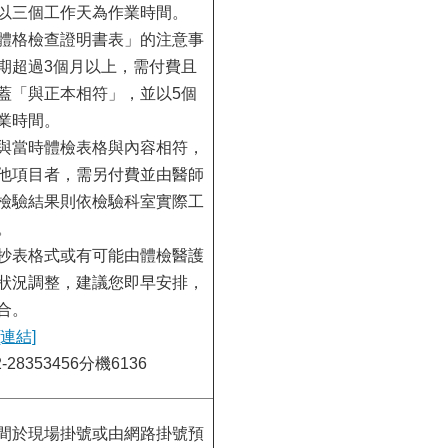
以三個工作天為作業時間。
體格檢查證明書表」的注意事
期超過3個月以上，需付費且
蓋「與正本相符」，並以5個
業時間。
與當時體檢表格與內容相符，
他項目者，需另付費並由醫師
檢驗結果則依檢驗科室實際工
。
抄表格式或有可能由體檢醫護
狀況調整，建議您即早安排，
合。
[連結]
28353456分機6136
間於現場掛號或由網路掛號預