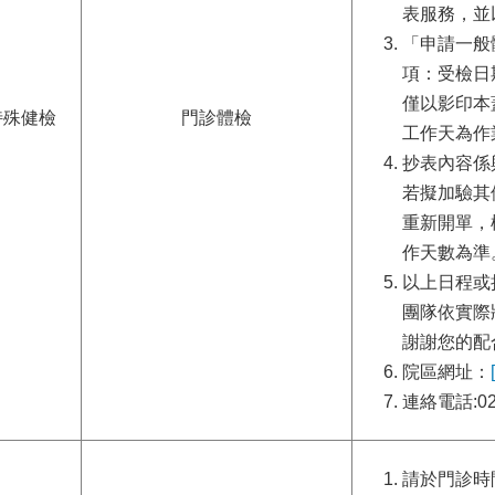
表服務，並
「申請一般
項：受檢日
僅以影印本
特殊健檢
門診體檢
工作天為作
抄表內容係
若擬加驗其
重新開單，
作天數為準
以上日程或
團隊依實際
謝謝您的配
院區網址：
連絡電話:02-
請於門診時