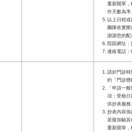
重新開單，
作天數為準
以上日程或
團隊依實際
謝謝您的配
院區網址：
連絡電話：02
請於門診時
約「門診體
「申請一般
項：受檢日
供抄表服務
抄表內容係
若擬加驗其
重新開單，