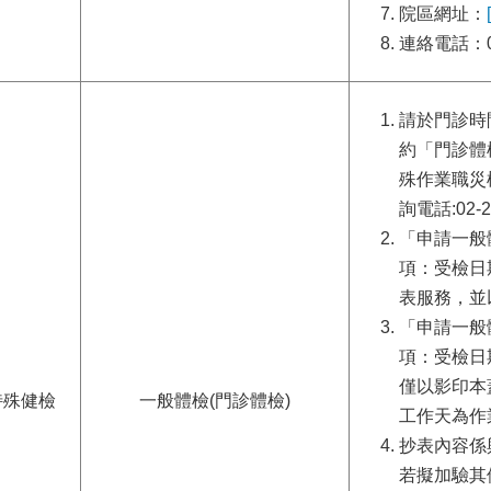
院區網址：
連絡電話：02
請於門診時
約「門診體
殊作業職災
詢電話:02-2
「申請一般
項：受檢日
表服務，並
「申請一般
項：受檢日
僅以影印本
特殊健檢
一般體檢(門診體檢)
工作天為作
抄表內容係
若擬加驗其