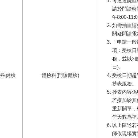
可透過院區
請於門診時
午8:00-11:
如需抽血請
關疑問請電25
「申請一般
項：受檢日
務，並以3
日)。
特殊健檢
體檢科(門診體檢)
受檢日期超
抄表服務。
抄表內容係
若擬加驗其
重新開單，
作天數為準
以上陳述若
師依現場實