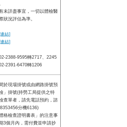
。
有未詳盡事宜，一切以體檢醫
際狀況評估為準。
[連結]
[連結]
-2388-9595轉2717、2245
-2391-6470轉1206
間於現場掛號或由網路掛號預
檢」掛號(持勞工局提供之特
檢查單者，請先電話預約，諮
8353456分機6136)
體格檢查證明書表」的注意事
期3個月內，需付費並申請抄