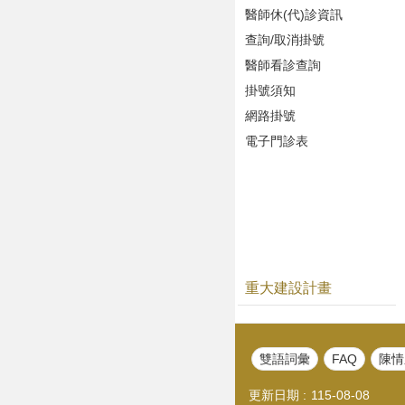
醫師休(代)診資訊
查詢/取消掛號
醫師看診查詢
掛號須知
網路掛號
電子門診表
重大建設計畫
雙語詞彙
FAQ
陳情
更新日期
115-08-08