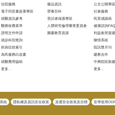
住院服務
藥品資訊
公文公開專
電子同意書簽署專區
營養百科
社會服務
就醫資訊參考
受試者保護專區
民眾感謝函
醫療收費基準
人體研究倫理審查委員會
健康諮詢FA
證明文件申請
圖書教育資源
利益衝突迴
就診科別查詢
陳情系統
疾病症狀索引
院訊雙月刊
為民服務白皮書
建教合作
就醫費用協助
中興院區新
更多...
更多...
系統
隱私權及資訊安全政策
資通安全政策及目標
宣導使用OD