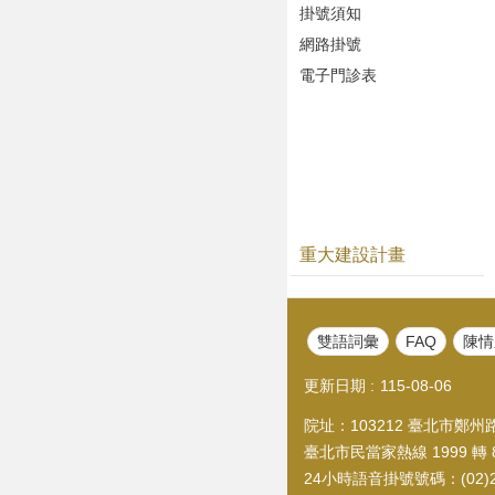
掛號須知
網路掛號
電子門診表
重大建設計畫
雙語詞彙
FAQ
陳情
更新日期
115-08-06
院址：103212 臺北市鄭州路1
臺北市民當家熱線 1999 轉 8
24小時語音掛號號碼：(02)21