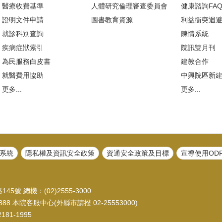
醫療收費基準
人體研究倫理審查委員會
健康諮詢FA
證明文件申請
圖書教育資源
利益衝突迴
就診科別查詢
陳情系統
疾病症狀索引
院訊雙月刊
為民服務白皮書
建教合作
就醫費用協助
中興院區新
更多...
更多...
系統
隱私權及資訊安全政策
資通安全政策及目標
宣導使用OD
45號 總機：(02)2555-3000
88 本院客服中心(外縣市請撥 02-25553000)
81-1995