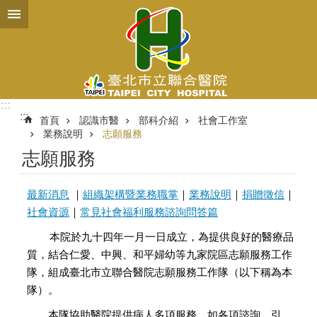
跳到主要內容區塊
:::
:::
首頁
認識市醫
部科介紹
社會工作室
業務說明
志願服務
志願服務
最新消息
｜
組織架構暨業務職掌
｜
業務說明
｜
捐贈徵信
｜
社會資源
｜
常見社會福利服務諮詢問答篇
本院於九十四年一月一日成立，為提供良好的醫療品
質，結合仁愛、中興、和平婦幼等九家院區志願服務工作
隊，組成臺北市立聯合醫院志願服務工作隊（以下稱為本
隊）。
本隊協助醫院提供病人多項服務，如各項諮詢、引