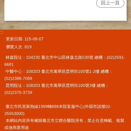
網
回上一頁
路
掛
號
就
:::
醫
更新日期
115-08-07
指
瀏覽人次
819
南
林森院址：104230 臺北市中山區林森北路530號 總機：(02)2591-
臺
6681
灣
中
中醫中心：108203 臺北市萬華區昆明街100號1-2樓 總機：
醫
(02)2388-7088
國
昆明院址：108203 臺北市萬華區昆明街100號3樓 總機：
際
(02)2370-3739
交
流
臺北市民當家熱線1999轉888本院客服中心(外縣市請撥02-
訓
25553000)
練
中
本網站內容所有權歸臺北市立聯合醫院所有，禁止任意轉載、複製
心
或做商業用途