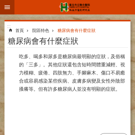
:::
跳到主要內容區塊
進
:::
階
首頁
院區特色
糖尿病會有什麼症狀
搜
糖尿病會有什麼症狀
尋
吃多、喝多和尿多是糖尿病最明顯的症狀，及俗稱
的「三多」。其他症狀還包含短時間體重減輕、視
力模糊、疲倦、四肢無力、手腳麻木、傷口不易癒
院
區
合或容易感染某些疾病、皮膚多病變及女性外陰部
簡
搔癢等。但有許多糖尿病人並沒有明顯的症狀。
介
部
科
介
紹