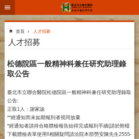
:::
跳到主要內容區塊
進
:::
階
首頁
人才招募
搜
人才招募
尋
松德院區一般精神科兼任研究助理錄
取公告
院
區
簡
臺北市立聯合醫院松德院區一般精神科兼任研究助理錄取
介
公告:
部
正取1人：謝家諭
科
**經通知而未如期報到者視同放棄
介
*經通知者請持合格體檢報告始得完成報到手續(請於附檔
紹
下載體檢表單使用!!相關疑問請洽院本部勞安陳先生2555-