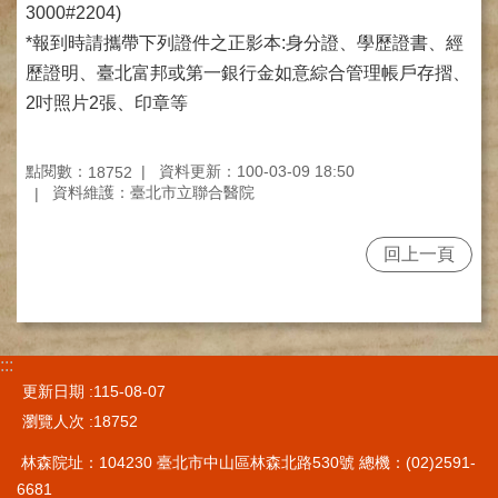
網
3000#2204)
路
*報到時請攜帶下列證件之正影本:身分證、學歷證書、經
掛
號
歷證明、臺北富邦或第一銀行金如意綜合管理帳戶存摺、
2吋照片2張、印章等
就
醫
指
點閱數：
資料更新：100-03-09 18:50
18752
南
資料維護：臺北市立聯合醫院
臺
灣
回上一頁
中
醫
國
際
交
:::
流
更新日期
115-08-07
訓
瀏覽人次
18752
練
中
林森院址：104230 臺北市中山區林森北路530號 總機：(02)2591-
心
6681