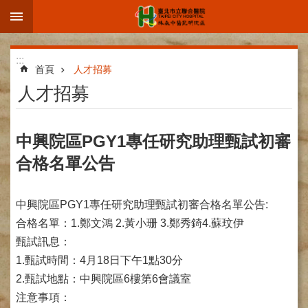
:::
跳到主要內容區塊
進
:::
階
首頁
人才招募
搜
人才招募
尋
中興院區PGY1專任研究助理甄試初審
合格名單公告
院
區
簡
中興院區PGY1專任研究助理甄試初審合格名單公告:
介
合格名單：1.鄭文鴻 2.黃小珊 3.鄭秀錡4.蘇玟伊
部
甄試訊息：
科
1.甄試時間：4月18日下午1點30分
介
2.甄試地點：中興院區6樓第6會議室
紹
注意事項：