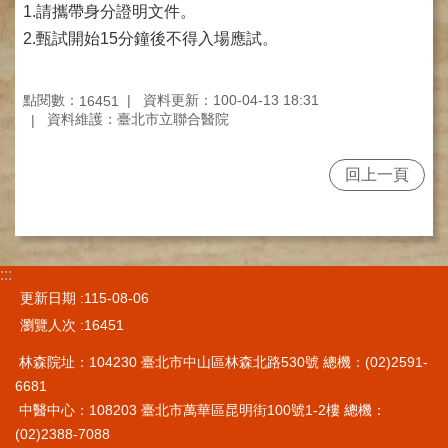
網
1.請攜帶身分證明文件。
路
2.甄試開始15分鐘後不得入場應試。
掛
號
點閱數：
資料更新：100-04-13 18:31
16451
就
資料維護：臺北市立聯合醫院
醫
指
南
回上一頁
臺
灣
中
醫
:::
國
更新日期
115-08-06
際
瀏覽人次
16451
交
流
林森院址：104230 臺北市中山區林森北路530號 總機：(02)2591-
訓
6681
練
中醫中心：108203 臺北市萬華區昆明街100號1-2樓 總機：
中
心
(02)2388-7088