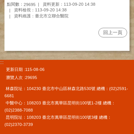
網
點閱數：
資料更新：113-09-20 14:38
29695
路
資料檢視：113-09-20 14:38
掛
資料維護：臺北市立聯合醫院
號
就
回上一頁
醫
指
南
臺
:::
灣
更新日期
115-08-06
中
瀏覽人次
29695
醫
國
林森院址：104230 臺北市中山區林森北路530號 總機：(02)2591-
際
6681
交
中醫中心：108203 臺北市萬華區昆明街100號1-2樓 總機：
流
(02)2388-7088
訓
練
昆明院址：108203 臺北市萬華區昆明街100號3樓 總機：
中
(02)2370-3739
心