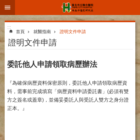
:::
跳到主要內容區塊
進
:::
階
首頁
就醫指南
證明文件申請
搜
證明文件申請
尋
委託他人申請領取病歷辦法
院
『為確保病歷資料保密原則，委託他人申請領取病歷資
區
簡
料，需事前完成填寫「病歷資料申請委託書」(必須有雙
介
方之簽名或蓋章)，並備妥委託人與受託人雙方之身分證
正本。』
部
科
介
紹