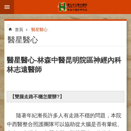
:::
跳到主要內容區塊
進
:::
階
首頁
醫星醫心
搜
醫星醫心
尋
醫星醫心-林森中醫昆明院區神經內科
林志遠醫師
院
區
簡
介
【雙腿走路不穩怎麼辦?】
部
科
介
隨著年紀漸長許多人有走路不穩的問題，本院
紹
中西醫整合照護團隊可以協助從大腦是否有暈眩、