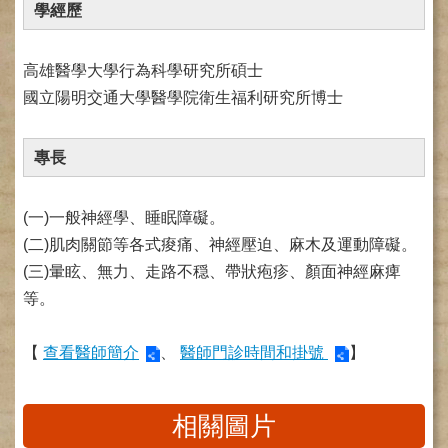
學經歷
健
康
檢
高雄醫學大學行為科學研究所碩士
查
國立陽明交通大學醫學院衛生福利研究所博士
中
心
(Health
專長
Management
Center)
(一)一般神經學、睡眠障礙。
醫
療
(二)肌肉關節等各式痠痛、神經壓迫、麻木及運動障礙。
收
(三)暈眩、無力、走路不穏、帶狀疱疹、顏面神經麻痺
費
等。
基
準
【
查看醫師簡介
、
醫師門診時間和掛號
】
電
子
病
相關圖片
歷
實