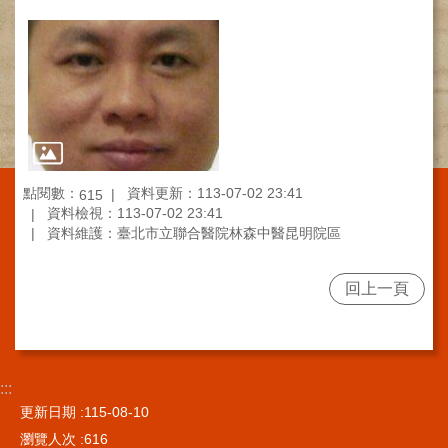
施
範
圍
交
通
資
訊
點閱數：
資料更新：113-07-02 23:41
615
院
資料檢視：113-07-02 23:41
區
資料維護：臺北市立聯合醫院林森中醫昆明院區
特
色
回上一頁
醫
師
簡
介
:::
健
更新日期
115-08-10
康
瀏覽人次
616
資