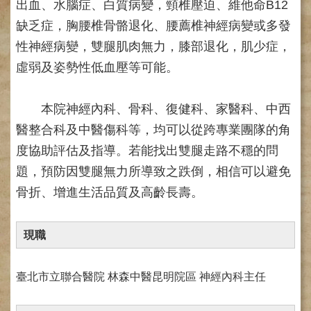
網
出血、水腦症、白質病變，頸椎壓迫、維他命B12
路
缺乏症，胸腰椎骨骼退化、腰薦椎神經病變或多發
掛
號
性神經病變，雙腿肌肉無力，膝部退化，肌少症，
虛弱及姿勢性低血壓等可能。
就
醫
指
本院神經內科、骨科、復健科、家醫科、中西
南
醫整合科及中醫傷科等，均可以從跨專業團隊的角
臺
度協助評估及指導。若能找出雙腿走路不穩的問
灣
中
題，預防因雙腿無力所導致之跌倒，相信可以避免
醫
骨折、增進生活品質及高齡長壽。
國
際
交
現職
流
訓
練
臺北市立聯合醫院 林森中醫昆明院區 神經內科主任
中
心