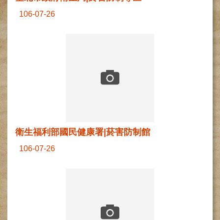
網
路
106-07-26
掛
號
就
醫
指
南
臺
灣
中
醫
衛生福利部國民健康署|菸害防制館
國
106-07-26
際
交
流
訓
練
中
心