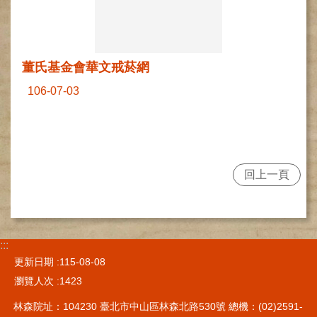
健
康
檢
查
董氏基金會華文戒菸網
中
心
106-07-03
(Health
Management
Center)
醫
療
回上一頁
收
費
基
準
:::
電
更新日期
115-08-08
子
瀏覽人次
1423
病
歷
林森院址：104230 臺北市中山區林森北路530號 總機：(02)2591-
實