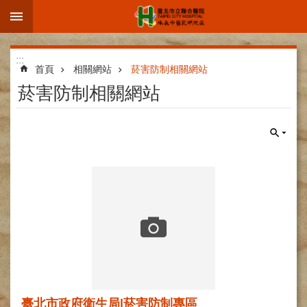
:::
跳到主要內容區塊
進
:::
階
首頁
相關網站
菸害防制相關網站
搜
菸害防制相關網站
尋
院
區
簡
介
部
科
介
紹
臺北市政府衛生局|菸害防制專區