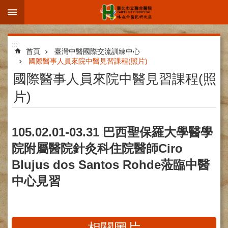
:::
跳到主要內容區塊
進
:::
階
首頁
臺灣中醫國際交流訓練中心
國際醫事人員來院中醫見習課程(照片)
搜
國際醫事人員來院中醫見習課程(照
尋
片)
院
105.02.01-03.31 巴西聖保羅大學醫學
區
院附屬醫院針灸科住院醫師Ciro
簡
介
Blujus dos Santos Rohde蒞臨中醫
部
中心見習
科
介
紹