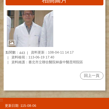
相關圖片
網
路
掛
號
就
醫
指
南
臺
點閱數：
資料更新：108-04-11 14:17
443
灣
資料檢視：113-06-19 17:40
中
資料維護：臺北市立聯合醫院林森中醫昆明院區
醫
國
際
回上一頁
交
流
訓
練
:::
中
心
更新日期
115-08-06