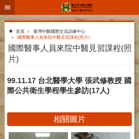
:::
跳到主要內容區塊
進
:::
階
首頁
臺灣中醫國際交流訓練中心
國際醫事人員來院中醫見習課程(照片)
搜
國際醫事人員來院中醫見習課程(照
尋
片)
院
99.11.17 台北醫學大學 張武修教授 國
區
際公共衛生學程學生參訪(17人)
簡
介
部
科
相關圖片
介
紹