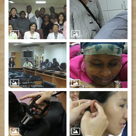
網
路
掛
號
就
醫
指
南
臺
灣
中
醫
國
際
交
流
訓
練
中
心