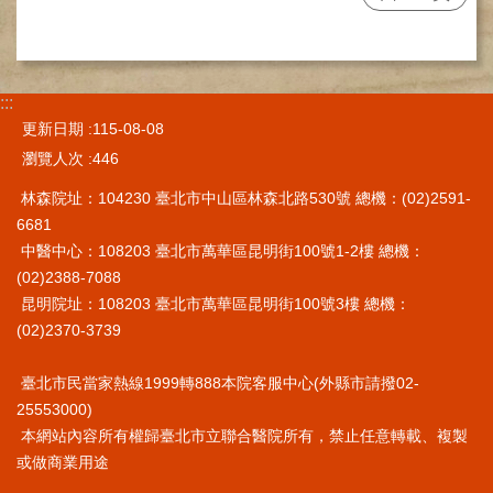
施
範
圍
:::
交
更新日期
115-08-08
通
資
瀏覽人次
446
訊
林森院址：104230 臺北市中山區林森北路530號 總機：(02)2591-
院
6681
區
中醫中心：108203 臺北市萬華區昆明街100號1-2樓 總機：
特
(02)2388-7088
色
昆明院址：108203 臺北市萬華區昆明街100號3樓 總機：
(02)2370-3739
醫
師
簡
臺北市民當家熱線1999轉888本院客服中心(外縣市請撥02-
介
25553000)
本網站內容所有權歸臺北市立聯合醫院所有，禁止任意轉載、複製
健
或做商業用途
康
資