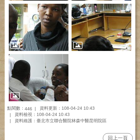
健
康
檢
查
中
心
(Health
Management
Center)
醫
療
收
費
基
準
點閱數：
資料更新：108-04-24 10:43
446
電
資料檢視：108-04-24 10:43
子
資料維護：臺北市立聯合醫院林森中醫昆明院區
病
歷
回上一頁
實