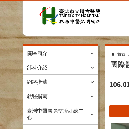
:::
跳到主要內容區塊
:::
:::
院區簡介
首頁
國際
部科介紹
網路掛號
106.
就醫指南
臺灣中醫國際交流訓練中
心