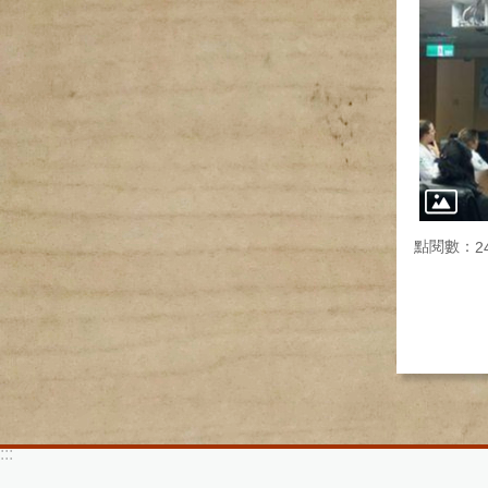
點閱數：
2
:::