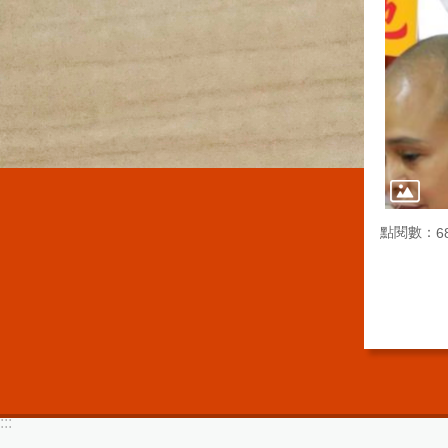
點閱數：
6
:::