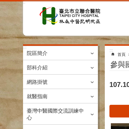
:::
跳到主要內容區塊
:::
:::
院區簡介
首頁
參與
部科介紹
網路掛號
107
就醫指南
臺灣中醫國際交流訓練中
心