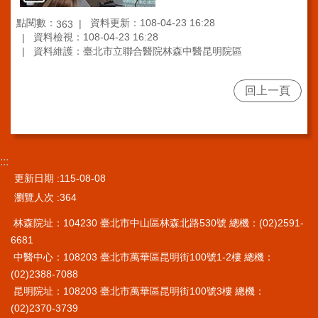
安
全
點閱數：
資料更新：108-04-23 16:28
363
政
資料檢視：108-04-23 16:28
策
資料維護：臺北市立聯合醫院林森中醫昆明院區
陳
情
回上一頁
系
統
FAQ
:::
資
更新日期
115-08-08
通
瀏覽人次
364
安
全
林森院址：104230 臺北市中山區林森北路530號 總機：(02)2591-
政
6681
策
中醫中心：108203 臺北市萬華區昆明街100號1-2樓 總機：
及
(02)2388-7088
目
標
昆明院址：108203 臺北市萬華區昆明街100號3樓 總機：
(02)2370-3739