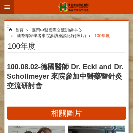
:::
跳到主要內容區塊
進
:::
階
首頁
臺灣中醫國際交流訓練中心
國際專家學者來院參訪座談記錄(照片)
100年度
搜
100年度
尋
100.08.02-德國醫師 Dr. Eckl and Dr.
院
Schollmeyer 來院參加中醫藥暨針灸
區
交流研討會
簡
介
部
科
相關圖片
介
紹