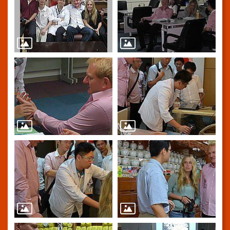
系
統
院
訊
雙
月
刊
English
雙
語
詞
彙
員
工
信
箱
宣