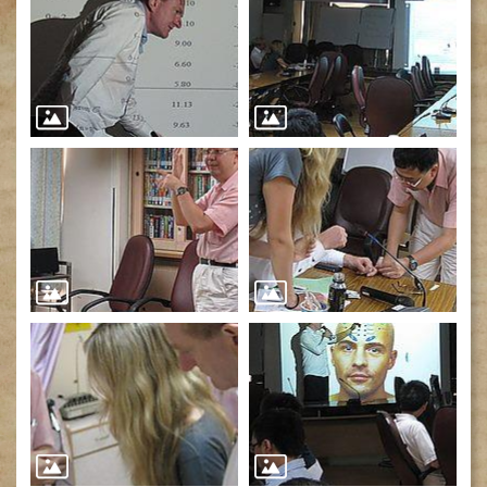
網
路
掛
號
就
醫
指
南
臺
灣
中
醫
國
際
交
流
訓
練
中
心