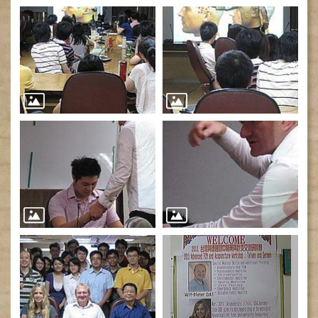
健
康
檢
查
中
心
(Health
Management
Center)
醫
療
收
費
基
準
電
子
病
歷
實