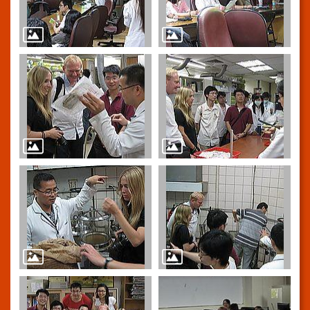
訊
網
站
導
覽
回
首
頁
台
北
通-
健
康
服
務
陳
情