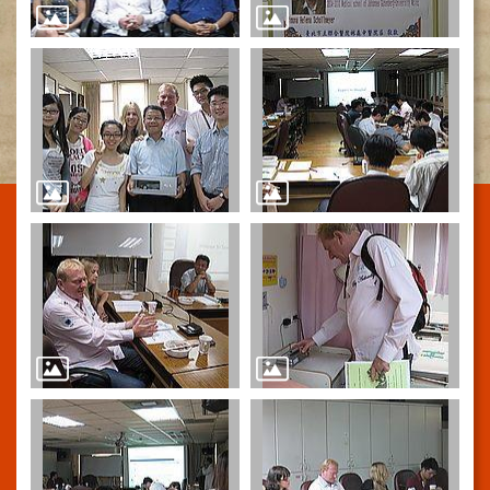
施
範
圍
交
通
資
訊
院
區
特
色
醫
師
簡
介
健
康
資