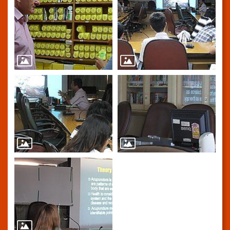
導
使
用
ODF
開
放
文
件
格
式
雙
語
詞
彙
隱
私
權
及
資
訊