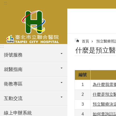
:::
跳到主要內容區塊
:::
首頁
預立醫療照
:::
什麼是預立醫
掛號服務
就醫指南
編號
衛教專區
1
為什麼我需
2
什麼是預立
互動交流
3
預立醫療決
線上申辦系統
4
如何查詢註