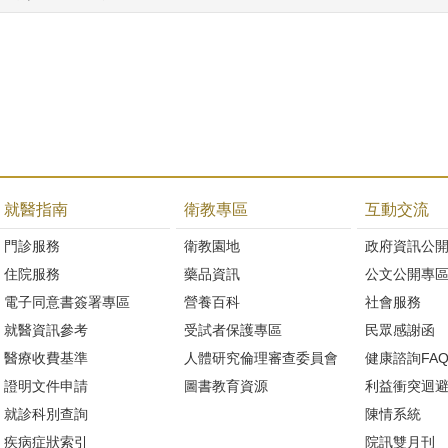
就醫指南
衛教專區
互動交流
門診服務
衛教園地
政府資訊公
住院服務
藥品資訊
公文公開專
電子同意書簽署專區
營養百科
社會服務
就醫資訊參考
受試者保護專區
民眾感謝函
醫療收費基準
人體研究倫理審查委員會
健康諮詢FA
證明文件申請
圖書教育資源
利益衝突迴
就診科別查詢
陳情系統
疾病症狀索引
院訊雙月刊