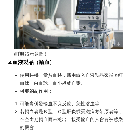
(呼吸器
示意圖
)
3.血液製品（輸血）
使用時機：當貧血時，藉由輸入血液製品來補充紅
血球、白血球、血小板或血漿。
可能的
副作用：
可能會併發輸血不良反應、急性溶血等。
若捐血者是Ｂ型、Ｃ型肝炎或愛滋病毒帶原者等，
在空窗期捐血而未檢出，接受輸血的人會有被感染
的機會