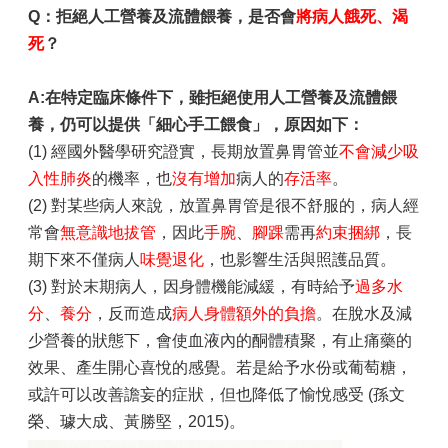
Q：拒絕人工營養及流體餵養，是否會
將病人餓死、渴
死
？
A:在特定臨床條件下，雖拒絕使用人工營養及流體餵
養，仍可以提供「細心手工餵食」，原因如下：
(1) 經國外醫學研究證實，長期放置鼻胃管並
不會減少吸
入性肺炎
的機率，也
沒有增加
病人的
存活率
。
(2) 對某些病人來說，放置鼻胃管是很不舒服的，病人經
常會
無意識地拔管
，因此
手腕
、
腳踝
需再
約束捆綁
，長
期下來不僅病人
味覺退化
，也影響生活與照護品質。
(3) 對於末期病人，因身體機能減緩，有時給予
過多水
分
、
養分
，反而造成
病人身體額外的負擔
。在脫水及減
少營養的狀態下，會使血液內的酮體積聚，有止痛藥的
效果、產生開心喜悅的感覺。若是給予水份或葡萄糖，
或許可以改善譫妄的症狀，但也降低了愉悅感受 (孫文
榮、璩大成、黃勝堅，2015)。