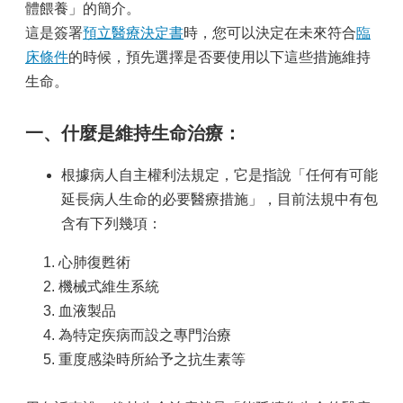
體餵養」的簡介。
這是簽署
預立醫療決定書
時，您可以決定在未來符合
臨
床條件
的時候，預先選擇是否要使用以下這些措施維持
生命。
一、
什麼是維持生命治療：
根據病人自主權利法規定，它是指說「任何有可能
延長病人生命的必要醫療措施」，目前法規中有包
含有下列幾項：
1.
心肺復甦術
2. 機械式維生系統
3. 血液製品
4.
為特定疾病而設之專門治療
5.
重度感染時所給予之抗生素等