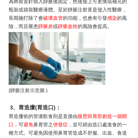
為將留置針插入靜脈後固定，然後接上可更換或補充的
瓶裝或袋裝醫療液體。至於靜脈注射算是侵入性醫療，
長期施打除了會
破壞血管
的功能，也會有引發
感染
的風
險，而且罹患
靜脈炎
或
靜脈血栓
的風險會提高。
(靜脈注射
示意圖
)
3、胃造瘻(胃造口)：
胃造瘻術的管灌飲食則是直接由
腹壁與胃部創造一個開
口
，可
避免
鼻胃管之
併發症
，並可經由造口處進食的一
種方式。可避免因使用鼻胃管造成不舒服、出血、食道