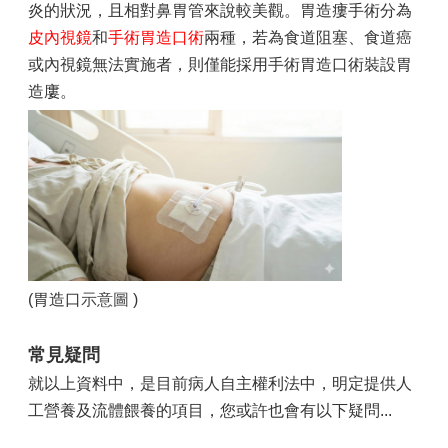
炎的狀況，且相對鼻胃管來說較美觀。胃造瘻手術分為
皮內視鏡
和
手術胃造口術
兩種，若為食道阻塞、食道癌
或內視鏡無法實施者，則僅能採用手術胃造口術裝設胃
造廔。
(胃造口
示意圖
)
常見疑問
就以上資料中，是目前病人自主權利法中，明定提供人
工營養及流體餵養的項目，您或許也會有以下疑問...