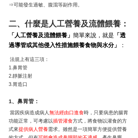
⇒可能發生過敏、腹瀉等副作用。
二、什麼是人工營養及流體餵養：
「人工營養及流體餵養」
簡單來說，就是
「透
過導管或其他侵入性措施餵養食物與水分」
：
法規上有這三項：
1.鼻胃管
2.靜脈注射
3.胃造口
1、鼻胃管：
當因疾病造成病人
無法經由口進食
時，只要病患的腸胃
功能正常，可考慮以
插管灌食
方式，將食物以灌食的方
式來
提供病人營養
需求。雖然是一項簡單方便提供營養
的方式，但有
可能會造成鼻咽部的不適感
，產生鼻竇