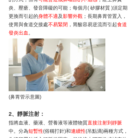
炎、壓瘡、發音障礙的可能；每個月( 矽膠材質 )須定期
更換而引起的
身體不適
及
影響外觀
；長期鼻胃管置入，
使胃與食道交接處
不易緊閉
，胃酸容易逆流而引起
食道
發炎出血
。
(鼻胃管示意圖)
2、靜脈注射：
指將血液、藥液、營養液等液體物質
直接注射到靜脈
中。分為
短暫性
(俗稱打針)和
連續性
(吊點滴)兩種方式，