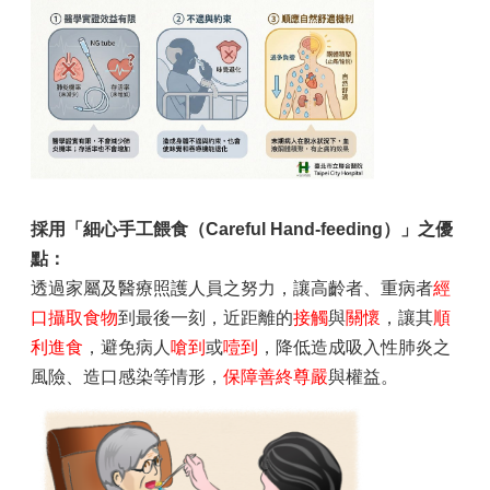
採用「細心手工餵食
（Careful Hand-feeding）
」之優
點：
透過家屬及醫療照護人員之努力，讓高齡者、重病者
經
口攝取食物
到最後一刻，近距離的
接觸
與
關懷
，讓其
順
利進食
，避免病人
嗆到
或
噎到
，降低造成吸入性肺炎之
風險、造口感染等情形，
保障善終尊嚴
與權益。