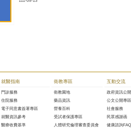
111-05-13
就醫指南
衛教專區
互動交流
門診服務
衛教園地
政府資訊公
住院服務
藥品資訊
公文公開專
電子同意書簽署專區
營養百科
社會服務
就醫資訊參考
受試者保護專區
民眾感謝函
醫療收費基準
人體研究倫理審查委員會
健康諮詢FA