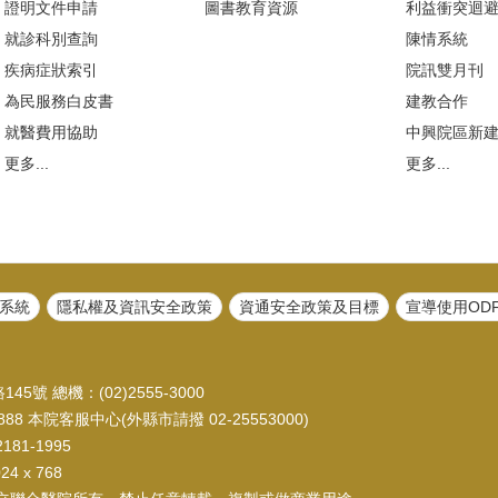
證明文件申請
圖書教育資源
利益衝突迴
就診科別查詢
陳情系統
疾病症狀索引
院訊雙月刊
為民服務白皮書
建教合作
就醫費用協助
中興院區新
更多...
更多...
系統
隱私權及資訊安全政策
資通安全政策及目標
宣導使用OD
45號 總機：(02)2555-3000
88 本院客服中心(外縣市請撥 02-25553000)
81-1995
 x 768