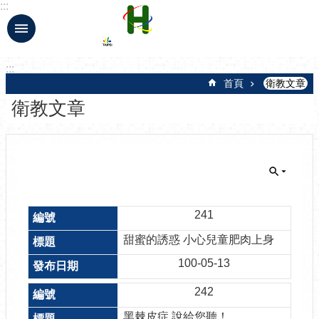
:::
跳到主要內容區塊
:::
首頁
衛教文章
衛教文章
241
甜蜜的誘惑 小心兒童肥肉上身
100-05-13
242
黑棘皮症 說給您聽！