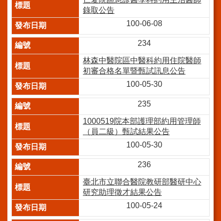
訊
錄取公告
100-06-08
網
站
234
導
林森中醫院區中醫科約用住院醫師
覽
初審合格名單暨甄試訊息公告
回
100-05-30
首
頁
235
台
1000519院本部護理部約用管理師
北
（員二級）甄試結果公告
通-
100-05-30
健
康
236
服
臺北市立聯合醫院教研部醫研中心
務
研究助理徵才結果公告
陳
100-05-24
情