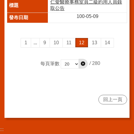
導
仁愛醫療事務室員二級約用人員錄
使
取公告
用
100-05-09
ODF
開
放
文
1
...
9
10
11
12
13
14
件
格
式
/
280
每頁筆數
雙
語
詞
彙
隱
回上一頁
私
權
及
資
訊
:::