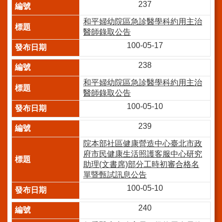
系
237
統
和平婦幼院區急診醫學科約用主治
院
醫師錄取公告
訊
100-05-17
雙
月
238
刊
和平婦幼院區急診醫學科約用主治
English
醫師錄取公告
100-05-10
雙
語
239
詞
彙
院本部社區健康營造中心臺北市政
府市民健康生活照護客服中心研究
員
助理(文書席)部分工時初審合格名
工
單暨甄試訊息公告
信
100-05-10
箱
240
宣