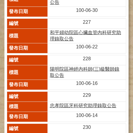
公告
健
100-06-30
康
檢
227
查
中
和平婦幼院區心臟血管內科研究助
心
理錄取公告
(Health
100-06-22
Management
Center)
228
醫
陽明院區神經內科師(三)級醫師錄
療
取公告
收
100-06-16
費
基
229
準
忠孝院區牙科研究助理錄取公告
電
子
100-06-14
病
歷
230
實