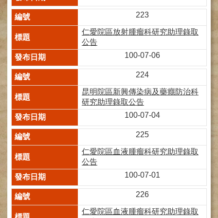
網
路
223
掛
號
仁愛院區放射腫瘤科研究助理錄取
公告
就
100-07-06
醫
指
224
南
昆明院區新興傳染病及藥癮防治科
臺
研究助理錄取公告
灣
100-07-04
中
醫
225
國
際
仁愛院區血液腫瘤科研究助理錄取
交
公告
流
100-07-01
訓
練
226
中
心
仁愛院區血液腫瘤科研究助理錄取