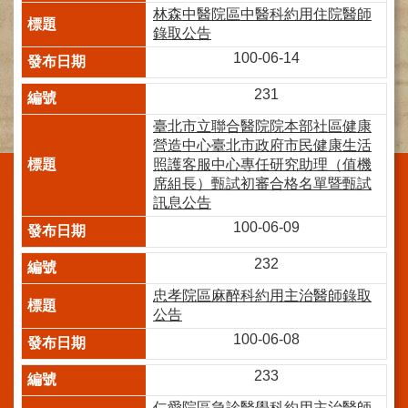
林森中醫院區中醫科約用住院醫師
施
錄取公告
範
圍
100-06-14
交
231
通
臺北市立聯合醫院院本部社區健康
資
營造中心臺北市政府市民健康生活
訊
照護客服中心專任研究助理（值機
院
席組長）甄試初審合格名單暨甄試
區
訊息公告
特
100-06-09
色
232
醫
師
忠孝院區麻醉科約用主治醫師錄取
簡
公告
介
100-06-08
健
233
康
資
仁愛院區急診醫學科約用主治醫師