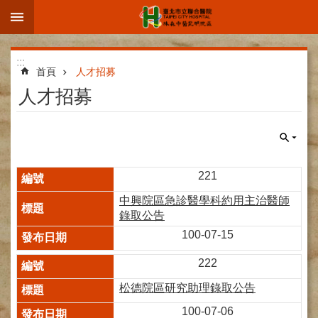
:::
跳到主要內容區塊
進
:::
階
首頁
人才招募
搜
人才招募
尋
院
221
區
中興院區急診醫學科約用主治醫師
簡
錄取公告
介
100-07-15
部
科
222
介
松德院區研究助理錄取公告
紹
100-07-06