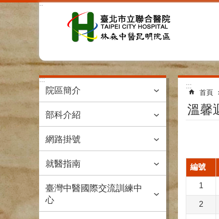
:::
跳到主要內容區塊
:::
:::
院區簡介
首頁
溫馨
部科介紹
網路掛號
就醫指南
編號
1
臺灣中醫國際交流訓練中
心
2