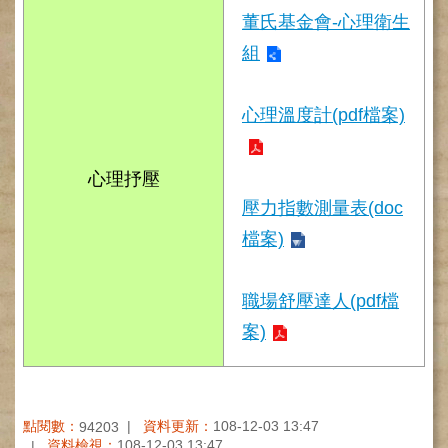
董氏基金會-心理衛生
健
康
組
檢
查
中
心理溫度計(pdf檔案)
心
(Health
Management
心理抒壓
Center)
壓力指數測量表(doc
醫
檔案)
療
收
費
職場舒壓達人(pdf檔
基
準
案)
電
子
病
點閱數：
資料更新：
108-12-03 13:47
歷
94203
資料檢視：
108-12-03 13:47
實