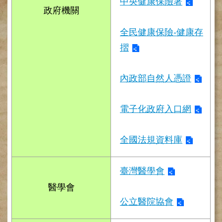
網
中央健康保險署
政府機關
路
掛
號
全民健康保險-健康存
摺
就
醫
指
內政部自然人憑證
南
臺
電子化政府入口網
灣
中
醫
全國法規資料庫
國
際
交
臺灣醫學會
流
訓
醫學會
練
公立醫院協會
中
心