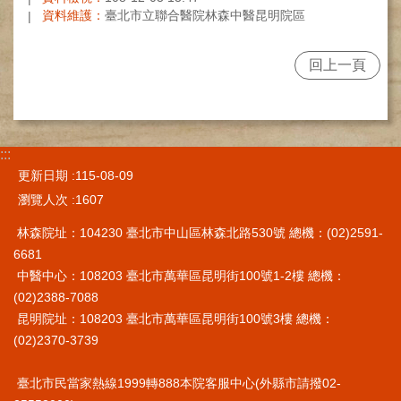
資料維護：
臺北市立聯合醫院林森中醫昆明院區
施
範
圍
回上一頁
交
通
資
訊
:::
更新日期
115-08-09
院
區
瀏覽人次
1607
特
林森院址：104230 臺北市中山區林森北路530號 總機：(02)2591-
色
6681
醫
中醫中心：108203 臺北市萬華區昆明街100號1-2樓 總機：
師
(02)2388-7088
簡
昆明院址：108203 臺北市萬華區昆明街100號3樓 總機：
介
(02)2370-3739
健
康
臺北市民當家熱線1999轉888本院客服中心(外縣市請撥02-
資