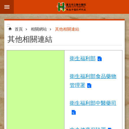
:::
跳到主要內容區塊
進
:::
階
首頁
相關網站
其他相關連結
搜
其他相關連結
尋
衛生福利部
院
衛生福利部食品藥物
區
簡
管理署
介
部
衛生福利部中醫藥司
科
介
紹