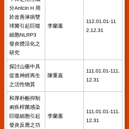
訊
分Antcin H 用
於改善淋病雙
網
112.01.01-11
站
球菌引起巨噬
李蘭蕙
2.12.31
導
細胞NLRP3
覽
發炎體活化之
回
研究
首
頁
探討山藥中具
台
111.01.01-111.
促進神經再生
陳重嘉
北
12.31
通-
之活性物質
健
康
和厚朴酚抑制
服
務
痢疾桿菌感染
111.01.01-111.
巨噬細胞引起
李蘭蕙
陳
12.31
情
發炎反應之功