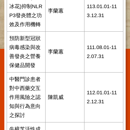
施
冰花)抑制NLR
113.01.01-11
李蘭蕙
範
P3發炎體之功
3.12.31
圍
效及作用機轉
交
通
預防新型冠狀
資
病毒感染與改
111.08.01-11
訊
李蘭蕙
善發炎之營養
2.07.31
院
區
保健品開發
特
色
中醫門診患者
醫
對中西藥交互
112.01.01-11
師
作用風險之認
陳凱威
簡
2.12.31
知與行為意向
介
之探討
健
康
牛樟芝活性成
資