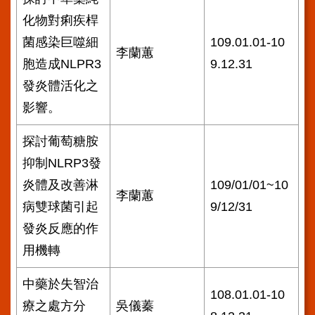
安
全
化物對痢疾桿
政
菌感染巨噬細
109.01.01-10
策
李蘭蕙
胞造成NLPR3
9.12.31
陳
發炎體活化之
情
系
影響。
統
探討葡萄糖胺
FAQ
抑制NLRP3發
資
通
炎體及改善淋
109/01/01~10
李蘭蕙
安
病雙球菌引起
9/12/31
全
發炎反應的作
政
策
用機轉
及
目
中藥於失智治
標
108.01.01-10
療之處方分
吳儀蓁