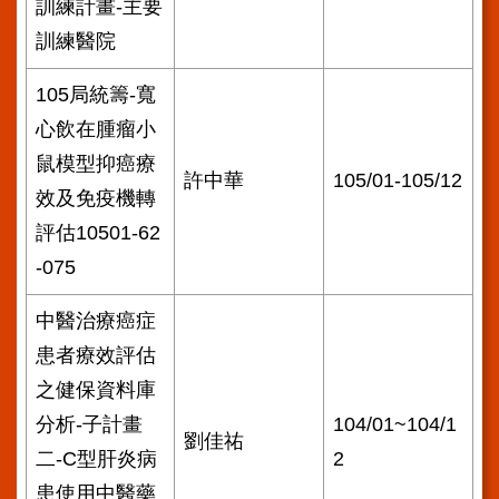
訓練計畫-主要
訓練醫院
105局統籌-寬
心飲在腫瘤小
鼠模型抑癌療
許中華
105/01-105/12
效及免疫機轉
評估10501-62
-075
中醫治療癌症
患者療效評估
之健保資料庫
分析-子計畫
104/01~104/1
劉佳祐
二-C型肝炎病
2
患使用中醫藥