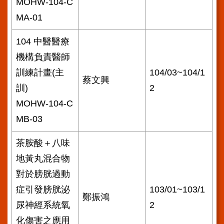
MOHW-104-C
MA-01
104 中醫醫療
機構負責醫師
訓練計畫(主
104/03~104/1
蔡文興
訓)
2
MOHW-104-C
MB-03
茶胺酸＋八味
地黃丸混合物
對於膀胱過動
症引發膀胱泌
103/01~103/1
鄭振鴻
尿神經系統氧
2
化傷害之應用