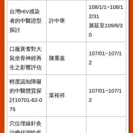
108/1/1~108/1
台灣HIV感染
2/31
者的中醫證型
許中華
展延至109/6/3
探討
0
口服黃耆對大
107/01~107/1
鼠坐骨神經再
陳重嘉
2
生之影響評估
輕度認知障礙
的中醫體質探
107/01~107/1
葉裕祥
討10701-62-0
2
75
穴位埋線針灸
治療代謝性疾