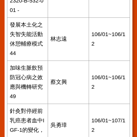
2320-B-532-0
01 -
發展本土化之
失智失能活動
106/01~106/1
林志遠
休憩輔療模式
2
44
加味生脈飲預
防冠心病之效
106/01~106/1
蔡文興
應與機轉研究
2
49
針灸對停經前
乳癌患者血中I
106/01~107/1
吳勇璋
GF-1的變化，
2