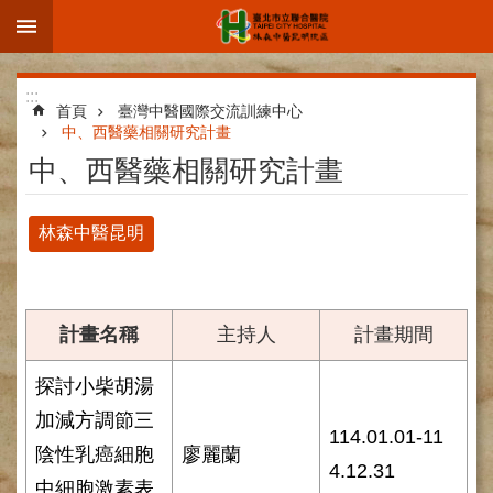
:::
跳到主要內容區塊
進
:::
階
首頁
臺灣中醫國際交流訓練中心
中、西醫藥相關研究計畫
搜
中、西醫藥相關研究計畫
尋
林森中醫昆明
院
區
簡
計畫名稱
主持人
計畫期間
介
部
探討小柴胡湯
科
加減方調節三
介
114.01.01-11
紹
陰性乳癌細胞
廖麗蘭
4.12.31
中細胞激素表