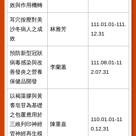
系
效與作用機轉
統
院
耳穴按壓對美
111.01.01-111.
訊
沙冬病人之成
林雅芳
雙
12.31
月
效
刊
預防新型冠狀
English
病毒感染與改
111.08.01-11
雙
李蘭蕙
善發炎之營養
2.07.31
語
詞
保健品開發
彙
以褐藻膠與黃
員
工
耆皂苷為基礎
信
之包覆應用於
箱
110.01.01-11
三維列印神經
陳重嘉
0.12.31
宣
管神經再生模