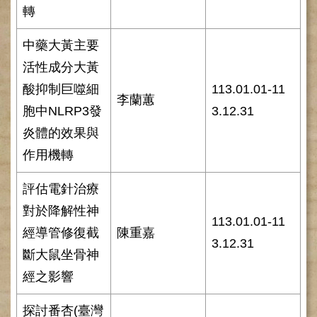
轉
健
康
中藥大黃主要
檢
查
活性成分大黃
中
酸抑制巨噬細
113.01.01-11
心
李蘭蕙
(Health
胞中NLRP3發
3.12.31
Management
Center)
炎體的效果與
作用機轉
醫
療
收
評估電針治療
費
對於降解性神
基
113.01.01-11
準
經導管修復截
陳重嘉
3.12.31
斷大鼠坐骨神
電
子
經之影響
病
歷
探討番杏(臺灣
實