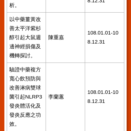
8.12.31
析。
以中藥薑黃改
善太平洋紫杉
108.01.01-10
醇引起大鼠週
陳重嘉
8.12.31
邊神經損傷及
機轉探討。
驗證中藥複方
寬心飲預防與
改善淋病雙球
108.01.01-10
菌引起NLRP3
李蘭蕙
8.12.31
發炎體活化及
發炎反應之功
效。