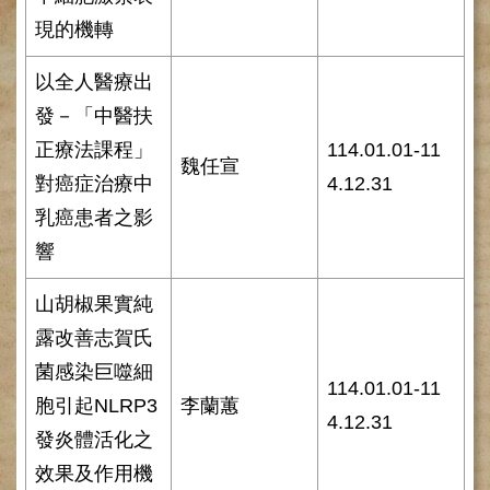
網
路
現的機轉
掛
號
以全人醫療出
就
發－「中醫扶
醫
正療法課程」
114.01.01-11
指
魏任宣
南
對癌症治療中
4.12.31
乳癌患者之影
臺
灣
響
中
醫
山胡椒果實純
國
際
露改善志賀氏
交
菌感染巨噬細
流
114.01.01-11
胞引起NLRP3
李蘭蕙
訓
4.12.31
練
發炎體活化之
中
效果及作用機
心