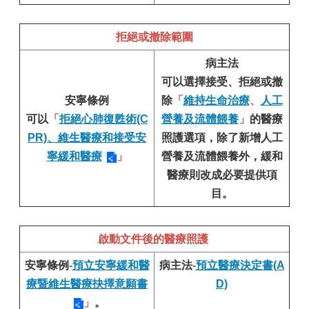
拒絕或撤除範圍
病主法
可以選擇接受、拒絕或撤
安寧條例
除
「
維持生命治療
、
人工
可以
「
拒絕心肺復甦術(C
營養及流體餵養
」
的醫療
PR)、維生醫療和接受安
照護選項，除了新增人工
寧緩和醫療
」
營養及流體餵養外，緩和
醫療則改成必要提供項
目。
啟動文件後的醫療照護
安寧條例
-
預立安寧緩和醫
病主法
-
預立醫療決定書(A
療暨維生醫療抉擇意願書
D)
」
。