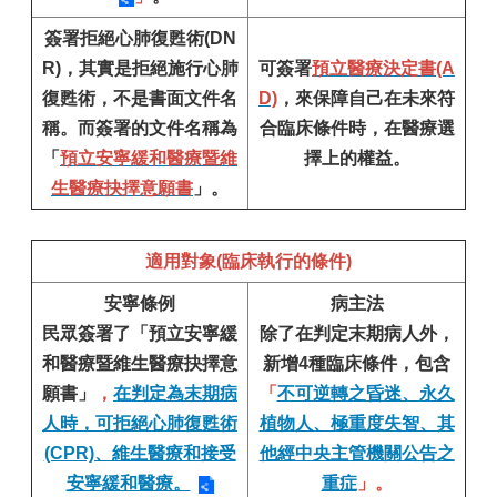
簽署拒絕
心肺復甦術(DN
R)，
其實是拒絕施行心肺
可簽署
預立醫療決定書(A
復甦術，不是書面文件名
D)
，來保障自己在未來符
稱。而簽署的文件名稱為
合臨床條件時，在醫療選
「
預立安寧緩和醫療暨維
擇上的權益。
生醫療抉擇意願書
」。
適用對象(臨床執行的條件)
安寧條例
病主法
民眾簽署了「預立安寧緩
除了在判定末期病人外，
和醫療暨維生醫療抉擇意
新增4種臨床條件，包含
願書」
，
在判定為末期病
「
不可逆轉之昏迷、永久
人時，可拒絕心肺復甦術
植物人、極重度失智、其
(CPR)、維生醫療和接受
他經中央主管機關公告之
安寧緩和醫療。
重症
」。