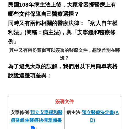
民國108年病主法上後，大家常困擾醫療上有
哪些文件保障自己醫療選擇？
同時又有兩部相關的醫療法律：「病人自主權
利法」(簡稱：病主法)，與「安寧緩和醫療條
例」
其中又有兩份類似可以簽署的醫療文件，
想說差別在哪
邊？
為了
避免大眾
的誤解，我們用
以下用簡單表格
說說這幾項差異：
簽署文件
安寧條例
-
預立安寧緩和醫
病主法
-
預立醫療決定書(A
療暨維生醫療抉擇意願書
D)
」
。