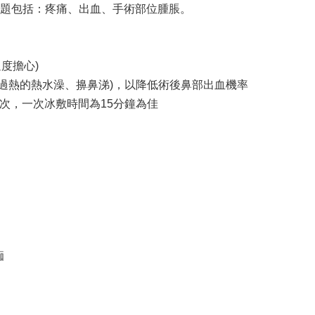
題包括：疼痛、出血、手術部位腫脹。
度擔心)
(泡過熱的熱水澡、擤鼻涕)，以降低術後鼻部出血機率
次，一次冰敷時間為15分鐘為佳
痂