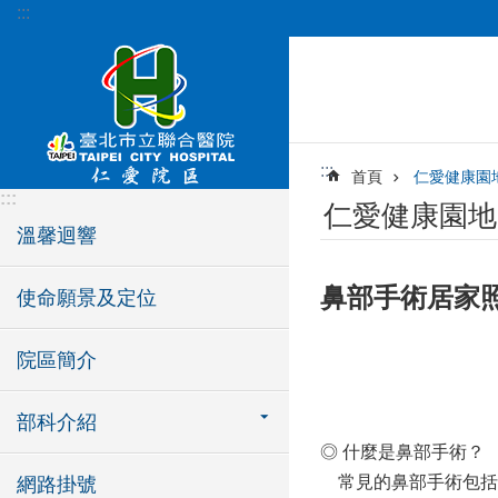
:::
跳到主要內容區塊
:::
首頁
仁愛健康園
:::
仁愛健康園地
溫馨迴響
鼻部手術居家
使命願景及定位
院區簡介
臺北市立
部科介紹
◎ 什麼是鼻部手術？
常見的鼻部手術包括
網路掛號