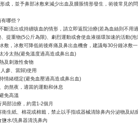
形成，並予鼻部冰敷來減少出血及腫脹情形發生，術後常見的問
項有哪些？
血不斷流出或持續咳血的情形，請立即返院治療(若為血絲則不用過
免便秘、提重物(5公斤為限)、劇烈運動或會使血液循環加速的活動
況冰敷，冰敷可降低術後疼痛及鼻出血機會，建議每30分鐘冰敷一
太冷太熱(避免溫度過高造成鼻出血)
過熱及刺激性食物
：人參、當歸)使用
保持情緒穩定(避免血壓過高造成鼻出血)
足、勿熬夜，適當的運動和休息
，避免高溫
行局部治療，約需1-2個月
填塞衛生紙、棉花或棉籤，禁止以手指或器械清除鼻內分泌物及結
食鹽水/洗鼻器清洗鼻內