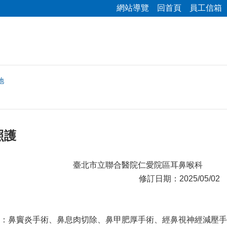
網站導覽
回首頁
員工信箱
地
照護
聯合醫院仁愛院區耳鼻喉科
修訂日期：2025/05/02
：鼻竇炎手術、鼻息肉切除、鼻甲肥厚手術、經鼻視神經減壓手