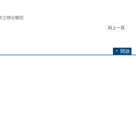
市立聯合醫院
回上一頁
開啟