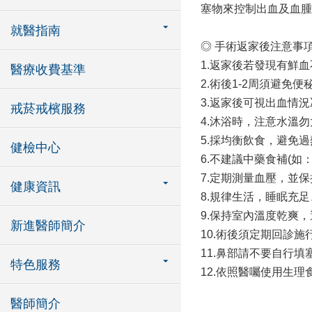
塞物來控制出血及血腫
就醫指南
◎ 手術返家後注意事
1.返家後若發現有鮮
醫療收費基準
2.術後1-2周須避
3.返家後可視出血情
戒菸戒檳服務
4.沐浴時，注意水溫勿
5.採均衡飲食，避免
健檢中心
6.不建議中藥食補(如
7.定期測量血壓，並
健康資訊
8.規律生活，睡眠充
9.保持室內溫度乾爽
新進醫師簡介
10.術後須定期回診施
11.鼻部請不要自行
特色服務
12.依照醫囑使用生理
醫師簡介