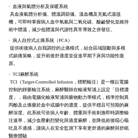
·
血液與氣體分析及保暖系統
具血液氣體分析儀、體溫調節儀、溫血機及充氣式溫毯
機，可即時掌握病人血中氧氣與二氧化碳、酸鹼變化並維持
術中體溫，減少低體溫與代謝性異常導致之併發症。
·
病人自控式止痛系統（PCA）
提供術後病人自我調控的止痛模式，結合區域阻斷與多模
式鎮痛策略，提升術後舒適度並促進早期下床與功能性復
原。
·
TCI麻醉系統
TCI（Target‑Controlled Infusion，標靶輸注）是一種以電腦
控制的靜脈輸注系統，麻醉醫師在輸液幫浦上設定「目標濃
度」，藉由電腦化輸液幫浦與藥物動力學模式，精準控制異
丙酚及止痛藥於血中或腦中的濃度，提供平穩且可預期的麻
醉深度。此系統可依病人年齡、體重與手術刺激即時調整輸
注速率，減少血壓劇烈變化與過度麻醉，並降低術後噁心嘔
吐及不適感，讓病人在安全監測下享有更舒適的麻醉與舒眠
醫療體驗