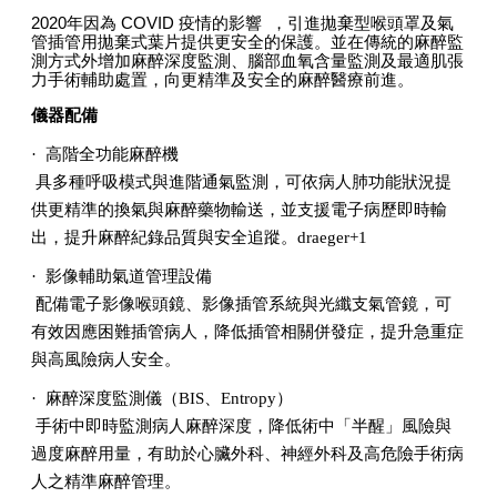
2020
年因為
COVID
疫情的影響
，引進拋棄型喉頭罩及氣
管插管用拋棄式葉片提供更安全的保護。並在傳統的麻醉監
測方式外增加麻醉深度監測、腦部血氧含量監測及最適肌張
力手術輔助處置，向更精準及安全的麻醉醫療前進。
儀器配備
·
高階全功能麻醉機
具多種呼吸模式與進階通氣監測，可依病人肺功能狀況提
供更精準的換氣與麻醉藥物輸送，並支援電子病歷即時輸
出，提升麻醉紀錄品質與安全追蹤。draeger+1
·
影像輔助氣道管理設備
配備電子影像喉頭鏡、影像插管系統與光纖支氣管鏡，可
有效因應困難插管病人，降低插管相關併發症，提升急重症
與高風險病人安全。
·
麻醉深度監測儀（BIS、Entropy）
手術中即時監測病人麻醉深度，降低術中「半醒」風險與
過度麻醉用量，有助於心臟外科、神經外科及高危險手術病
人之精準麻醉管理。