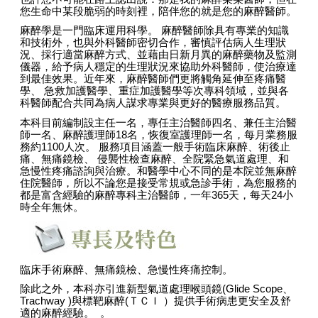
您生命中某段脆弱的時刻裡，陪伴您的就是您的麻醉醫師。
麻醉學是一門臨床運用科學。
麻醉醫師除具有專業的知識
和技術外，也與外科醫師密切合作，審慎評估病人生理狀
況、採行適當麻醉方式、並藉由日新月異的麻醉藥物及監測
儀器，給予病人穩定的生理狀況來協助外科醫師，使治療達
到最佳效果。近年來，麻醉醫師們更將觸角延伸至疼痛醫
學、
急救加護醫學、重症加護醫學等次專科領域，並與各
科醫師配合共同為病人謀求專業與更好的醫療服務品質。
本科目前編制設主任一名，專任主治醫師四名、兼任主治醫
師一名、麻醉護理師
18
名，恢復室護理師一名，每月業務服
務約
1100
人次。
服務項目涵蓋一般手術臨床麻醉、術後止
痛、無痛鏡檢、
侵襲性檢查麻醉、全院緊急氣道處理、和
急慢性疼痛諮詢與治療。和醫學中心不同的是本院並無麻醉
住院醫師，所以不論您是接受常規或急診手術，為您服務的
都是富含經驗的麻醉專科主治醫師，一年
365
天，每天
24
小
時全年無休。
臨床手術麻醉、無痛鏡檢、急慢性疼痛控制。
除此之外，本科亦引進新型氣道處理喉頭鏡
(Glide Scope
、
Trachway )
與標靶麻醉
(
ＴＣＩ
）提供手術病患更安全及舒
適的麻醉經驗。
。