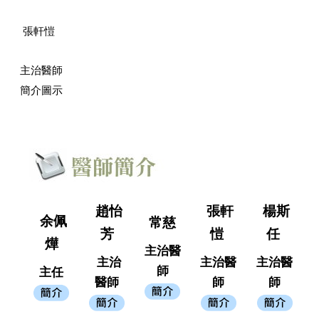
張軒愷
主治醫師
簡介圖示
趙怡
張軒
楊斯
余佩
常慈
芳
愷
任
燁
主治醫
主治
主治醫
主治醫
師
主任
醫師
師
師