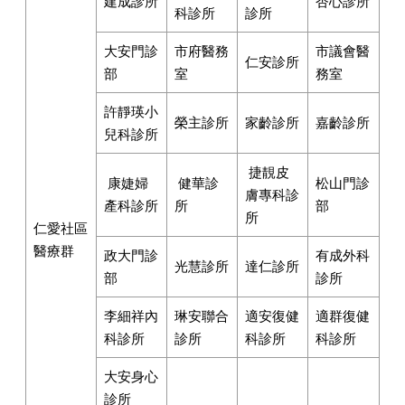
建成診所
杏心診所
科診所
診所
大安門診
市府醫務
市議會醫
仁安診所
部
室
務室
許靜瑛小
榮主診所
家齡診所
嘉齡診所
兒科診所
捷靚皮
康婕婦
健華診
松山門診
膚專科診
產科診所
所
部
所
仁愛社區
醫療群
政大門診
有成外科
光慧診所
達仁診所
部
診所
李細祥內
琳安聯合
適安復健
適群復健
科診所
診所
科診所
科診所
大安身心
診所