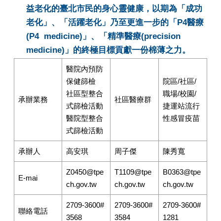
益老化的臺北市民的身心靈健康，以期為「成功
老化」、「活躍老化」乃至更進一步的「P4醫療
(P4 medicine)」、「精準醫療(precision
medicine)」的終極目標貢獻一份棉薄之力。
醫院內預防
保健篩檢
院區/社區/
社區型整合
職場/校園/
承辦業務
社區醫療群
式篩檢活動
捷運站流行
醫院型整合
性感冒疫苗
式篩檢活動
承辦人
高安琪
周子傑
陳秀寬
Z0450@tpe
T1109@tpe
B0363@tpe
E-mai
ch.gov.tw
ch.gov.tw
ch.gov.tw
2709-3600#
2709-3600#
2709-3600#
聯絡電話
3568
3584
1281