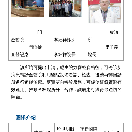
開
婁診
放醫院
李細祥診所
所
門診檢
婁子義
查登記桌
李細祥院長
院長
診所均可提出申請，經由院方審核資格後，可將診所
病患轉診至醫院利用醫院設備看診、檢查，後續再轉回診
所進行追蹤治療。落實雙向轉診服務，可促使醫療資源有
效運用、推動各級院所分工合作，讓病患可獲得最適切的
照顧。
團隊介紹
珍世明眼
聯新國際