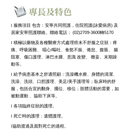
l
服務項目 包含：安寧共同照護，住院照護(詠愛病房) 及
居家安寧照護聯絡。聯絡電話： (02)2709-3600轉5170
l
積極以藥物及各種醫療方式處理癌末不舒服之症狀：疼
痛、呼吸困難、 噁心
/
嘔吐、食慾不振、倦怠、腹脹、 腸
阻塞、傷口護理、淋巴水腫、意識 改變、 瞻妄、末期躁
動等。
l
給予病患基本之舒適照顧：洗澡機水療、身體的清潔、
洗澡、洗頭、口腔護理、美足
/
美手護理等；臥床時的舒
服，包括合宜的翻身、擺位、移位；肢體活動的需要，如
被動運動 、協助下床等。
l
各項臨終症狀的護理。
l
死亡時的護理：遺體護理。
l
協助渡過及面對死亡的過程。