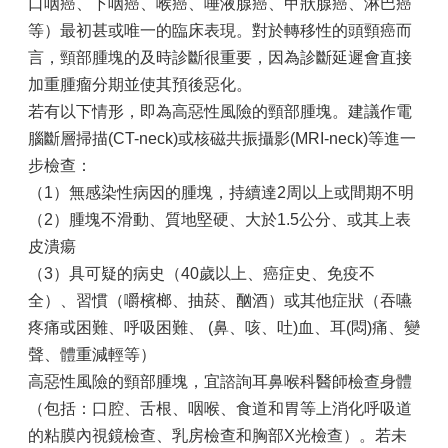
口咽癌、下咽癌、喉癌、唾液腺癌、甲狀腺癌、淋巴癌
等）最初甚或唯一的臨床表現。對於轉移性的頭頸癌而
言，頸部腫塊的及時診斷很重要，因為診斷延遲會直接
加重腫瘤分期並使其預後惡化。
若有以下情形，即為高惡性風險的頸部腫塊。建議作電
腦斷層掃描(CT-neck)或核磁共振攝影(MRI-neck)等進一
步檢查：
（1）無感染性病因的腫塊，持續達2周以上或間期不明
（2）腫塊不滑動、質地堅硬、大於1.5公分、或其上表
皮潰瘍
（3）具可疑的病史（40歲以上、癌症史、免疫不
全）、習慣（嚼檳榔、抽菸、酗酒）或其他症狀（吞嚥
疼痛或困難、呼吸困難、 (鼻、咳、吐)血、耳(悶)痛、變
聲、體重減輕等）
高惡性風險的頸部腫塊，宜諮詢耳鼻喉科醫師檢查身體
（包括：口腔、舌根、咽喉、食道和胃等上消化呼吸道
的粘膜內視鏡檢查、乳房檢查和胸部X光檢查）。若未