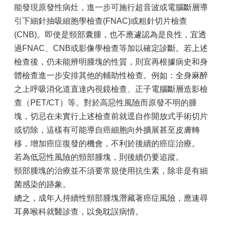
能發現原發性病灶，進一步可施行超音波或電腦斷層導
引下細針抽吸細胞學檢查(FNAC)或粗針切片檢查
(CNB)。即使是頸部囊腫，也不應遽認為是良性，宜透
過FNAC、CNB或影像學檢查等加以確定診斷。若上述
檢查後，仍未能辨明腫塊的性質，則宜再根據病史和身
體檢查進一步安排其他的輔助性檢查。例如：全身麻醉
之上呼吸消化道直達內視鏡檢查、正子電腦斷層造影檢
查（PET/CT）等。對於高惡性風險而原發不明的腫
塊，切忌在未實行上述檢查前就逕自作開放式手術切片
或切除，這樣有可能導自癌細胞向外擴展甚至皮膚轉
移，增加癌症復發的機會，不利於後續的癌症治療。
若為低惡性風險的頸部腫塊，則後續仍要追蹤。
頸部腫塊的治療並不須要常規使用抗生素，除非是有細
菌感染的跡象。
總之，成年人持續性頸部腫塊潛藏著癌症風險，應速尋
耳鼻喉科就醫診查，以免耽誤病情。