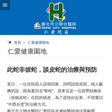
跳到主要內容區塊
:::
:::
首頁
仁愛健康園地
仁愛健康園地
此蛇非彼蛇，談皮蛇的治療與預防
某日，一位住院病人請假回家，詢問請假原因，病人靦
腆的說，因為要回去“斬蛇”。原來這是一位因帶狀皰疹
（俗稱皮蛇）住院的病患，為了趕快好起來，不惜嘗試
“中西合璧”的治療方式。
臺北市立聯合醫院仁愛院區
皮膚科
醫師
謝佳憲
解釋，