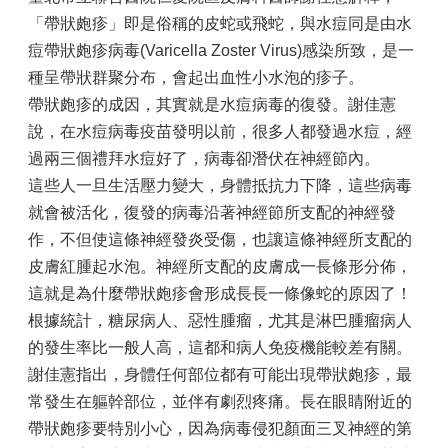
「帶狀皰疹」即是俗稱的皮蛇或飛蛇，與水痘同是由水
痘帶狀皰疹病毒(Varicella Zoster Virus)感染所致，是一
種呈帶狀群聚分布，會起出血性小水泡的疹子。
帶狀皰疹的成因，其實就是水痘病毒的復發。
謝佳憲
說，在水痘病毒疫苗發明以前，很多人都發過水痘，經
過兩三個禮拜水痘好了，病毒卻潛伏在神經節內。
這些人一旦生活壓力變大，身體抵抗力下降，這些病毒
就會被活化，復發的病毒沿著神經節所支配的神經發
作，不但使這條神經發炎受傷，也讓這條神經所支配的
皮膚紅腫起水泡。神經所支配的皮膚成一長條形分佈，
這就是為什麼帶狀皰疹會形成長長一條像蛇的原因了！
根據統計，糖尿病人、惡性腫瘤，尤其是淋巴腫瘤病人
的發生率比一般人高，這都和病人免疫機能較差有關。
謝佳憲指出，身體任何部位都有可能出現帶狀皰疹，最
常發生在軀幹部位，並伴有劇烈疼痛。長在眼睛附近的
帶狀皰疹要特別小心，因為病毒侵犯顏面三叉神經的第