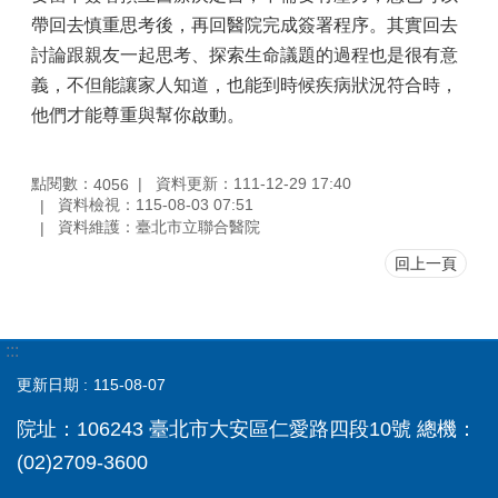
帶回去慎重思考後，再回醫院完成簽署程序。其實回去
討論跟親友一起思考、探索生命議題的過程也是很有意
義，不但能讓家人知道，也能到時候疾病狀況符合時，
他們才能尊重與幫你啟動。
點閱數：
資料更新：111-12-29 17:40
4056
資料檢視：115-08-03 07:51
資料維護：臺北市立聯合醫院
回上一頁
:::
更新日期
115-08-07
院址：106243 臺北市大安區仁愛路四段10號 總機：
(02)2709-3600