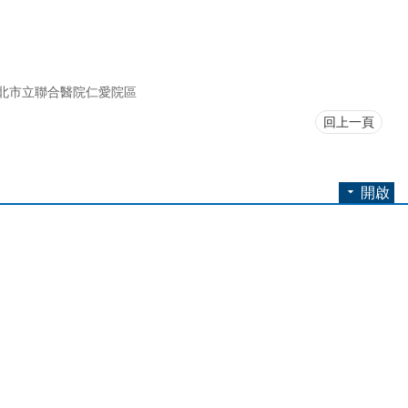
北市立聯合醫院仁愛院區
回上一頁
開啟