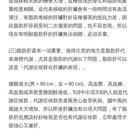
造成移植失敗的機會大增，這種情況的發生和脂肪化嚴
民
重程度相關。這代表移植的肝臟會有一段時間沒有血流
服
灌注，有脂肪堆積的肝臟對於這種傷害的抵抗力差，因
務
及
此脂肪肝容易受到二次傷害的問題，也不容忽視。所以
下
現在有明顯脂肪肝的肝臟無法捐贈，必須丟棄。
載
洗
(三)脂肪肝還有一項重要、值得注意的地方是脂肪肝代
手
表身體代謝，尤其是脂肪的代謝出了問題，脂肪肝可以
運
說是「代謝症候群在肝臟的表現」。
動
相
腰圍過大(男 > 90 cm，女 > 80 cm)、高血壓、高血糖、
關
高血脂或高密度膽固醇過低，5項中出現3項的人就是代
連
結
謝症候群，代謝症候群患者罹患心血管疾病、腦中風的
風險大大增加。所以即使肝臟沒有出現大問題，有了脂
線
肪肝也應該好好檢視是否也有代謝症候群，立即處理才
上
申
能強心又健肝。
辦