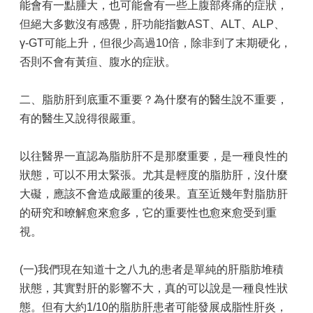
收
能會有一點腫大，也可能會有一些上腹部疼痛的症狀，
費
但絕大多數沒有感覺，肝功能指數AST、ALT、ALP、
基
γ-GT可能上升，但很少高過10倍，除非到了末期硬化，
準
否則不會有黃疸、腹水的症狀。
戒
菸
二、脂肪肝到底重不重要？為什麼有的醫生說不重要，
戒
檳
有的醫生又說得很嚴重。
服
務
以往醫界一直認為脂肪肝不是那麼重要，是一種良性的
健
狀態，可以不用太緊張。尤其是輕度的脂肪肝，沒什麼
檢
大礙，應該不會造成嚴重的後果。直至近幾年對脂肪肝
中
的研究和暸解愈來愈多，它的重要性也愈來愈受到重
心
視。
健
康
(一)我們現在知道十之八九的患者是單純的肝脂肪堆積
資
訊
狀態，其實對肝的影響不大，真的可以說是一種良性狀
態。但有大約1/10的脂肪肝患者可能發展成脂性肝炎，