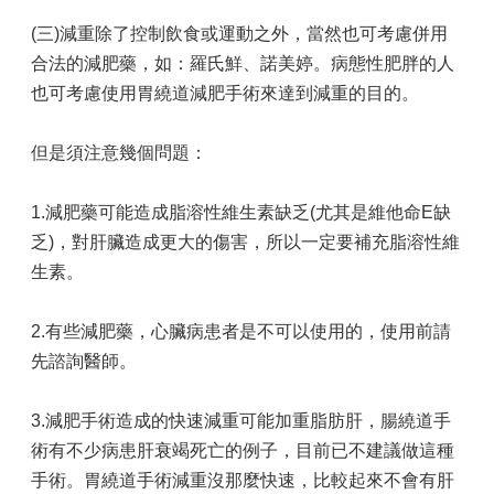
開
(三)減重除了控制飲食或運動之外，當然也可考慮併用
放
文
合法的減肥藥，如：羅氏鮮、諾美婷。病態性肥胖的人
件
也可考慮使用胃繞道減肥手術來達到減重的目的。
格
式
但是須注意幾個問題：
1.減肥藥可能造成脂溶性維生素缺乏(尤其是維他命E缺
乏)，對肝臟造成更大的傷害，所以一定要補充脂溶性維
生素。
2.有些減肥藥，心臟病患者是不可以使用的，使用前請
先諮詢醫師。
3.減肥手術造成的快速減重可能加重脂肪肝，腸繞道手
術有不少病患肝衰竭死亡的例子，目前已不建議做這種
手術。胃繞道手術減重沒那麼快速，比較起來不會有肝