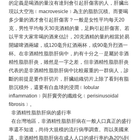
的定義是喝酒的量沒有達到會引起肝傷害的人，肝臟出
現以大空泡﹝macrovesicle﹞為主的脂肪沉積。而要喝
多少量的酒才會引起肝傷害？一般是女性平均每天20
克，男性平均每天30克酒精的量，足夠引起肝傷害。若
以平常大家常喝的酒來估計，20克酒精的量約相當於易
開罐啤酒兩罐，或120毫升紅酒兩杯，或90毫升烈酒一
杯。在非酒精性脂肪肝病中，約有十分之ㄧ是屬於非酒
精性脂肪肝炎，雖然是一字之差，但非酒精性脂肪肝炎
代表的是非酒精性脂肪肝病中比較嚴重的一群病人，診
斷的前提是要作肝切片，肝臟組織切片上除了看到有脂
肪沉積外，還要有白血球的浸潤﹝lobular
inflammation﹞與肝竇旁的纖維化﹝perisinusoidal
fibrosis﹞。
非酒精性脂肪肝病的盛行率
在台灣地區，非酒精性脂肪肝病在一般人口真正的盛行
率還不知道，尚待大規模的流行病學調查。而以美國來
講，非酒精性脂肪肝病在成人人口的盛行率約為20%到