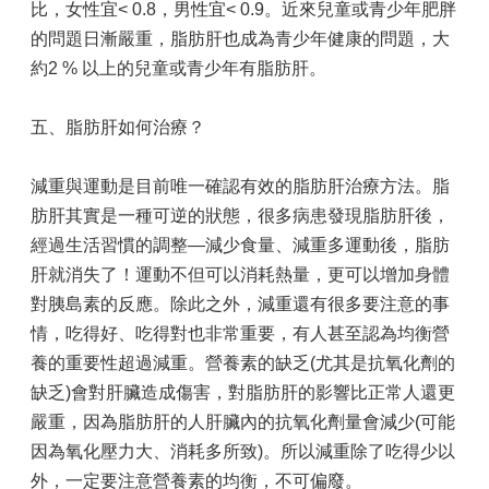
比，女性宜< 0.8，男性宜< 0.9。近來兒童或青少年肥胖
雙
月
的問題日漸嚴重，脂肪肝也成為青少年健康的問題，大
刊
約2 % 以上的兒童或青少年有脂肪肝。
English
五、脂肪肝如何治療？
雙
語
減重與運動是目前唯一確認有效的脂肪肝治療方法。脂
詞
彙
肪肝其實是一種可逆的狀態，很多病患發現脂肪肝後，
經過生活習慣的調整—減少食量、減重多運動後，脂肪
FAQ
肝就消失了！運動不但可以消耗熱量，更可以增加身體
陳
對胰島素的反應。除此之外，減重還有很多要注意的事
情
情，吃得好、吃得對也非常重要，有人甚至認為均衡營
系
養的重要性超過減重。營養素的缺乏(尤其是抗氧化劑的
統
缺乏)會對肝臟造成傷害，對脂肪肝的影響比正常人還更
隱
嚴重，因為脂肪肝的人肝臟內的抗氧化劑量會減少(可能
私
權
因為氧化壓力大、消耗多所致)。所以減重除了吃得少以
及
外，一定要注意營養素的均衡，不可偏廢。