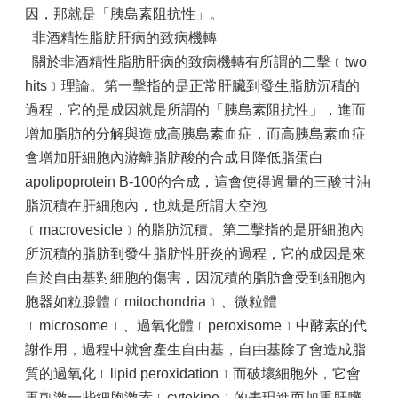
因，那就是「胰島素阻抗性」。
非酒精性脂肪肝病的致病機轉
關於非酒精性脂肪肝病的致病機轉有所謂的二擊﹝two
hits﹞理論。第一擊指的是正常肝臟到發生脂肪沉積的
過程，它的是成因就是所謂的「胰島素阻抗性」，進而
增加脂肪的分解與造成高胰島素血症，而高胰島素血症
會增加肝細胞內游離脂肪酸的合成且降低脂蛋白
apolipoprotein B-100的合成，這會使得過量的三酸甘油
脂沉積在肝細胞內，也就是所謂大空泡
﹝macrovesicle﹞的脂肪沉積。第二擊指的是肝細胞內
所沉積的脂肪到發生脂肪性肝炎的過程，它的成因是來
自於自由基對細胞的傷害，因沉積的脂肪會受到細胞內
胞器如粒腺體﹝mitochondria﹞、微粒體
﹝microsome﹞、過氧化體﹝peroxisome﹞中酵素的代
謝作用，過程中就會產生自由基，自由基除了會造成脂
質的過氧化﹝lipid peroxidation﹞而破壞細胞外，它會
再刺激一些細胞激素﹝cytokine﹞的表現進而加重肝臟