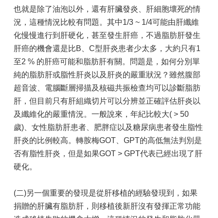
新
也就是除了油泡以外，還有肝臟發炎、肝細胞壞死的情
進
醫
況，這種情況比較有問題。其中1/3 ~ 1/4可能由肝纖維
師
化慢慢進行到肝硬化，甚至發生肝癌，不過脂肪肝發生
簡
肝癌的機會還是比B、C型肝炎患者少太多，大約只有1
介
至2 % 的肝癌可能和脂肪肝有關。問題是，如何分別單
特
純的脂肪肝或脂性肝炎以及肝炎的嚴重狀況？雖然腹部
色
超音波、電腦斷層掃描及核磁共振檢查均可以診斷脂肪
服
務
肝，但目前只有肝組織切片可以分辨並正確評估肝炎以
及纖維化的嚴重情況。一般說來，年紀比較大( > 50
醫
歲)、女性脂肪肝患者、肥胖症以及糖尿病患者發生脂性
師
簡
肝炎的比例較高。轉胺梅GOT、GPT的高低無法判別是
介
否有脂性肝炎，但是如果GOT > GPT代表已經出現了肝
硬化。
交
通
方
(二)另一個重要的發現是從肝移植的經驗發現到，如果
式
捐贈的肝臟有脂肪肝，則移植後新肝沒有發揮正常功能
便