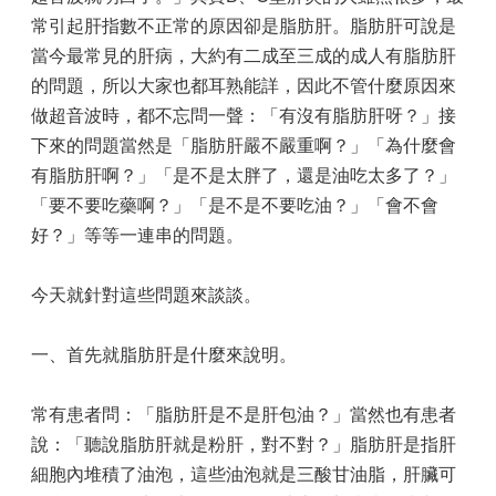
院
常引起肝指數不正常的原因卻是脂肪肝。脂肪肝可說是
區
簡
當今最常見的肝病，大約有二成至三成的成人有脂肪肝
介
的問題，所以大家也都耳熟能詳，因此不管什麼原因來
做超音波時，都不忘問一聲：「有沒有脂肪肝呀？」接
部
科
下來的問題當然是「脂肪肝嚴不嚴重啊？」「為什麼會
介
有脂肪肝啊？」「是不是太胖了，還是油吃太多了？」
紹
「要不要吃藥啊？」「是不是不要吃油？」「會不會
網
好？」等等一連串的問題。
路
掛
今天就針對這些問題來談談。
號
就
一、首先就脂肪肝是什麼來說明。
醫
指
南
常有患者問：「脂肪肝是不是肝包油？」當然也有患者
說：「聽說脂肪肝就是粉肝，對不對？」脂肪肝是指肝
醫
細胞內堆積了油泡，這些油泡就是三酸甘油脂，肝臟可
療