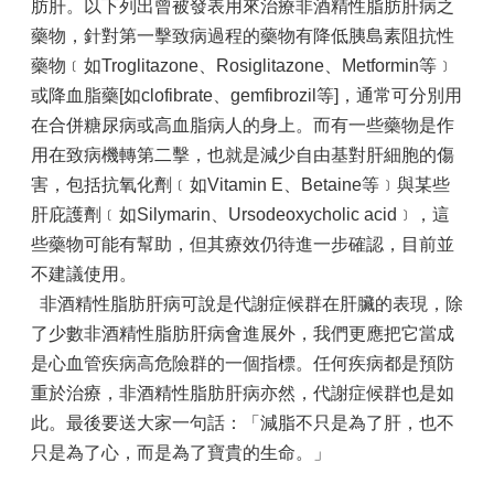
肪肝。以下列出曾被發表用來治療非酒精性脂肪肝病之
藥物，針對第一擊致病過程的藥物有降低胰島素阻抗性
藥物﹝如Troglitazone、Rosiglitazone、Metformin等﹞
或降血脂藥[如clofibrate、gemfibrozil等]，通常可分別用
在合併糖尿病或高血脂病人的身上。而有一些藥物是作
用在致病機轉第二擊，也就是減少自由基對肝細胞的傷
害，包括抗氧化劑﹝如Vitamin E、Betaine等﹞與某些
肝庇護劑﹝如Silymarin、Ursodeoxycholic acid﹞，這
些藥物可能有幫助，但其療效仍待進一步確認，目前並
不建議使用。
非酒精性脂肪肝病可說是代謝症候群在肝臟的表現，除
了少數非酒精性脂肪肝病會進展外，我們更應把它當成
是心血管疾病高危險群的一個指標。任何疾病都是預防
重於治療，非酒精性脂肪肝病亦然，代謝症候群也是如
此。最後要送大家一句話：「減脂不只是為了肝，也不
只是為了心，而是為了寶貴的生命。」