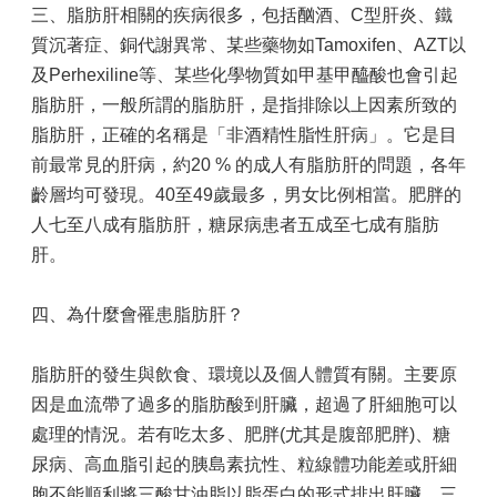
系
三、脂肪肝相關的疾病很多，包括酗酒、C型肝炎、鐵
統
質沉著症、銅代謝異常、某些藥物如Tamoxifen、AZT以
互
及Perhexiline等、某些化學物質如甲基甲醯酸也會引起
動
脂肪肝，一般所謂的脂肪肝，是指排除以上因素所致的
交
脂肪肝，正確的名稱是「非酒精性脂性肝病」。它是目
流
前最常見的肝病，約20 % 的成人有脂肪肝的問題，各年
電
齡層均可發現。40至49歲最多，男女比例相當。肥胖的
子
病
人七至八成有脂肪肝，糖尿病患者五成至七成有脂肪
歷
肝。
專
區
四、為什麼會罹患脂肪肝？
網
脂肪肝的發生與飲食、環境以及個人體質有關。主要原
站
導
因是血流帶了過多的脂肪酸到肝臟，超過了肝細胞可以
覽
處理的情況。若有吃太多、肥胖(尤其是腹部肥胖)、糖
尿病、高血脂引起的胰島素抗性、粒線體功能差或肝細
回
首
胞不能順利將三酸甘油脂以脂蛋白的形式排出肝臟，三