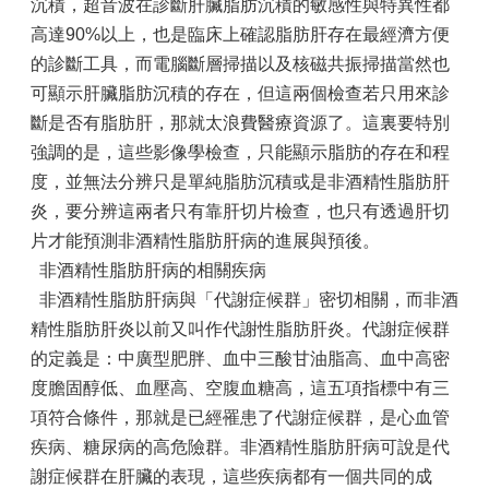
沉積，超音波在診斷肝臟脂肪沉積的敏感性與特異性都
高達90%以上，也是臨床上確認脂肪肝存在最經濟方便
的診斷工具，而電腦斷層掃描以及核磁共振掃描當然也
可顯示肝臟脂肪沉積的存在，但這兩個檢查若只用來診
斷是否有脂肪肝，那就太浪費醫療資源了。這裏要特別
強調的是，這些影像學檢查，只能顯示脂肪的存在和程
度，並無法分辨只是單純脂肪沉積或是非酒精性脂肪肝
炎，要分辨這兩者只有靠肝切片檢查，也只有透過肝切
片才能預測非酒精性脂肪肝病的進展與預後。
非酒精性脂肪肝病的相關疾病
非酒精性脂肪肝病與「代謝症候群」密切相關，而非酒
精性脂肪肝炎以前又叫作代謝性脂肪肝炎。代謝症候群
的定義是：中廣型肥胖、血中三酸甘油脂高、血中高密
度膽固醇低、血壓高、空腹血糖高，這五項指標中有三
項符合條件，那就是已經罹患了代謝症候群，是心血管
疾病、糖尿病的高危險群。非酒精性脂肪肝病可說是代
謝症候群在肝臟的表現，這些疾病都有一個共同的成