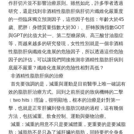
作肝切片並不影響治療原則。雖然如此，許多學者透過
研究，還是找到非酒精性脂肪肝病肝切片纖維化嚴重度
的一些臨床獨立預測因子，這些因子包括：年齡大於45
歲、肥胖﹝身體質量指數大於30﹞、肝轉胺脢指數GOT
與GPT的比值大於一、第二型糖尿病、高三酸甘油脂症
等，而越來越多的研究發現，女性性別就是一個非酒精
性脂肪肝病纖維化進展的危險因子，所以透過這些危險
因子的評估，可以讓我們間接推測非酒精性脂肪肝病到
底嚴不嚴重？纖維化進展的危險性相對高低？
非酒精性脂肪肝病的治療
首先要強調的是，減重與運動是目前醫學上唯一確認有
效的脂肪肝治療方式。回到之前所提的致病機轉的二擊
﹝two hits﹞理論，很明顯地，根本的治療是針對第一
擊，也就是正常肝臟到發生脂肪沉積的過程，這有幾個
方法，包括減重、飲食控制、運動與藥物治療。
減重：減重的用意不只是要減體重，更重要的是要減脂
肪；減脂肪不是只為了減肝臟的脂肪，同時要把全身多