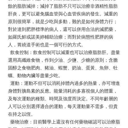
餘的脂肪減掉；減掉了脂肪不只可以治療非酒精性脂肪
肝炎，更可以避免腦血管與心血管疾病的發生。減重的
原則很簡單，就是少吃與多動，難的是如何身體力行；
對於達到肥胖標準的病人，還可以併用合法的減肥藥，
如羅氏鮮或諾美婷輔助治療；而對於病態性肥胖的病
人，胃繞道手術也是一個可行的方式。
飲食控制：飲食控制可以減重也可以治療脂肪肝。盡量
選用高纖維食物，作到少油、少鹽、少糖的原則；含膽
固醇之食物肥肉、豬油、蝦蟹、奶油、蛋黃、魚卵、牡
蠣、動物內臟等盡量少吃。
運動：運動不但可以消耗掉體內過多的熱量，亦可增進
身體對胰島素的反應。能量消耗的多寡視個人的體重，
及每次運動的種類、時間及強度而決定。不同年齡層的
人可以分別選擇適合的運動，每天運動量不需多，但貴
在持之以恆。
藥物治療：目前醫學上還沒有任何藥物確認可以治療脂