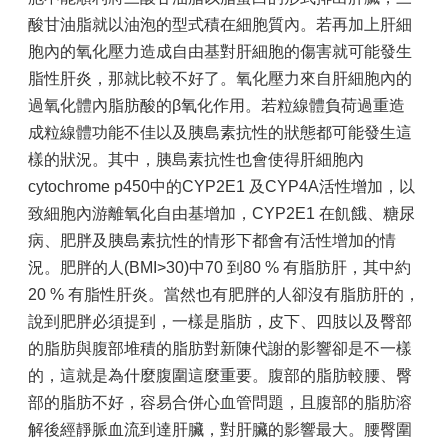
頁
酸甘油脂就以油泡的型式積在細胞質內。若再加上肝細
胞內的氧化壓力造成自由基對肝細胞的傷害就可能發生
員
工
脂性肝炎，那就比較不好了。氧化壓力來自肝細胞內的
信
過氧化體內脂肪酸的β氧化作用。若粒線體負荷過重造
箱
成粒線體功能不佳以及胰島素抗性的狀態都可能發生這
台
樣的狀況。其中，胰島素抗性也會使得肝細胞內
北
cytochrome p450中的CYP2E1 及CYP4A活性增加，以
通-
致細胞內游離氧化自由基增加，CYP2E1 在飢餓、糖尿
健
康
病、肥胖及胰島素抗性的情形下都會有活性增加的情
服
況。肥胖的人(BMI>30)中70 到80 % 有脂肪肝，其中約
務
20 % 有脂性肝炎。當然也有肥胖的人卻沒有脂肪肝的，
陳
說到肥胖必須提到，一樣是脂肪，皮下、四肢以及臀部
情
的脂肪與腹部堆積的脂肪對新陳代謝的影響卻是不一樣
系
的，這就是為什麼腹圍這麼重要。腹部的脂肪較腰、臀
統
部的脂肪不好，容易合併心血管問題，且腹部的脂肪溶
院
解後經靜脈血流到達肝臟，對肝臟的影響最大。腰臀圍
訊