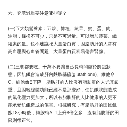
資
訊
六、究竟減重要注意哪些呢？
安
全
政
(一)五大類營養素：五榖、雜糧、蔬果、奶、蛋、肉、
策
油脂，樣樣不可少，只是不可過量。可以增加蔬菜、纖
資
維素的量。也不建議吃大量蛋白質，因脂肪肝的人常有
通
高血壓與心血管問題，大量蛋白質容易傷害腎臟。
安
全
政
(二)三餐都要吃。千萬不要讓自己長時間處於飢餓狀
策
態，因飢餓會造成肝內麩胺基硫(glutathione)、維他命
及
C、維他命E下降，脂肪肝的人比沒有脂肪肝的人尤其嚴
目
重，且因粒線體功能已經不是那麼好，使飢餓狀態造成
標
的氧化壓力更加大，所以有脂肪肝的人比健康的人更不
宣
能承受飢餓造成的傷害。根據研究，有脂肪肝的田鼠飢
導
餓18小時後，轉胺梅ALT上升8倍之多；沒有脂肪肝的田
使
用
鼠則很正常。
ODF