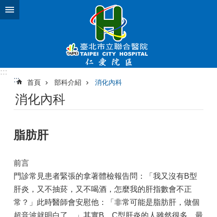
跳到主要內容區塊
進
階
搜
尋
:::
:::
首頁
部科介紹
消化內科
溫
消化內科
馨
迴
響
脂肪肝
使
命
願
前言
景
門診常見患者緊張的拿著體檢報告問：「我又沒有B型
及
肝炎，又不抽菸，又不喝酒，怎麼我的肝指數會不正
定
位
常？」此時醫師會安慰他：「非常可能是脂肪肝，做個
超音波就明白了。」其實B、C型肝炎的人雖然很多，最