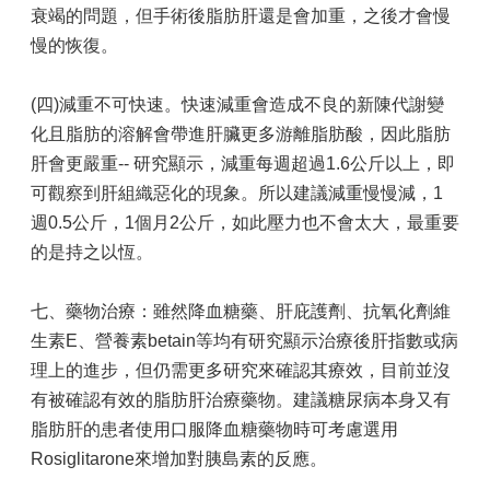
衰竭的問題，但手術後脂肪肝還是會加重，之後才會慢
慢的恢復。
(四)減重不可快速。快速減重會造成不良的新陳代謝變
化且脂肪的溶解會帶進肝臟更多游離脂肪酸，因此脂肪
肝會更嚴重-- 研究顯示，減重每週超過1.6公斤以上，即
可觀察到肝組織惡化的現象。所以建議減重慢慢減，1
週0.5公斤，1個月2公斤，如此壓力也不會太大，最重要
的是持之以恆。
七、藥物治療：雖然降血糖藥、肝庇護劑、抗氧化劑維
生素E、營養素betain等均有研究顯示治療後肝指數或病
理上的進步，但仍需更多研究來確認其療效，目前並沒
有被確認有效的脂肪肝治療藥物。建議糖尿病本身又有
脂肪肝的患者使用口服降血糖藥物時可考慮選用
Rosiglitarone來增加對胰島素的反應。