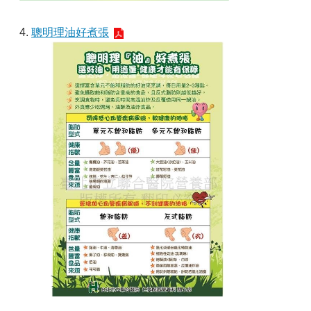
4.
聰明理油好煮張