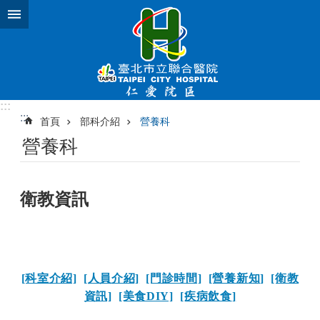
跳到主要內容區塊
:::
:::
首頁
部科介紹
營養科
營養科
衛教資訊
[科室介紹]
[人員介紹]
[門診時間]
[營養新
知
]
[衛教
資訊]
[美食DIY]
[疾病飲食
]