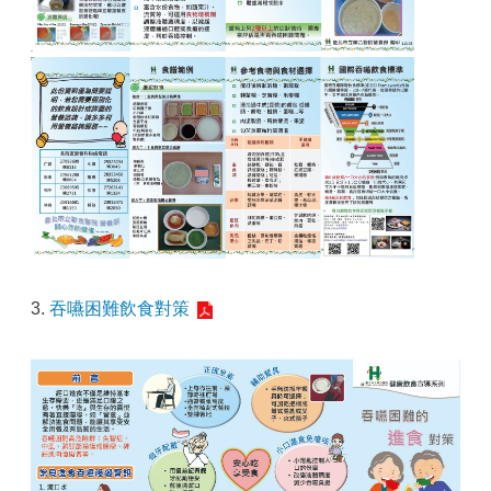
3.
吞嚥困難飲食對策