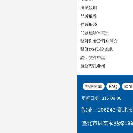
掛號說明
門診服務
住院服務
門診檢驗室簡介
醫師與看診科別簡介
醫師休(代)診資訊
證明文件申請
就醫資訊參考
雙語詞彙
FAQ
陳情
更新日期
115-08-08
院址：106243 臺北市
臺北市民當家熱線1999