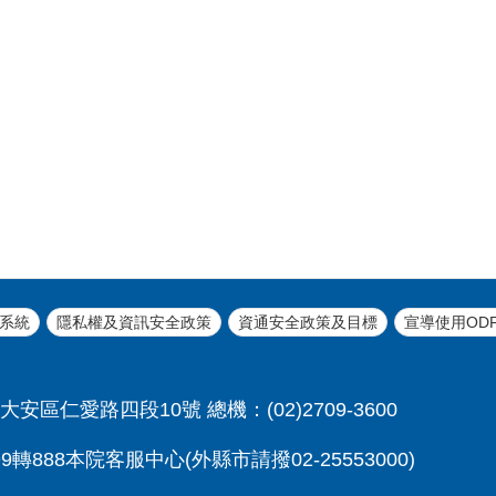
系統
隱私權及資訊安全政策
資通安全政策及目標
宣導使用OD
大安區仁愛路四段10號 總機：(02)2709-3600
轉888本院客服中心(外縣市請撥02-25553000)