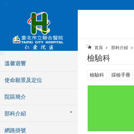
:::
跳到主要內容區塊
:::
首頁
部科介紹
:::
檢驗科
溫馨迴響
檢驗科
採檢手冊
使命願景及定位
院區簡介
部科介紹
網路掛號