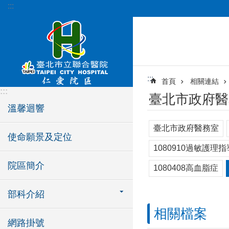
:::
跳到主要內容區塊
:::
首頁
相關連結
:::
臺北市政府醫
溫馨迴響
臺北市政府醫務室
使命願景及定位
1080910過敏護理指
院區簡介
1080408高血脂症
部科介紹
相關檔案
網路掛號