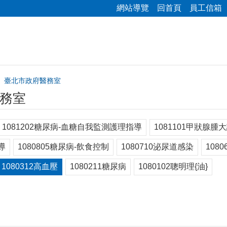
網站導覽
回首頁
員工信箱
臺北市政府醫務室
務室
1081202糖尿病-血糖自我監測護理指導
1081101甲狀腺腫
導
1080805糖尿病-飲食控制
1080710泌尿道感染
108
1080312高血壓
1080211糖尿病
1080102聰明理{油}