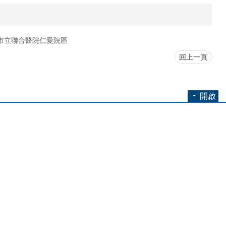
市立聯合醫院仁愛院區
回上一頁
開啟