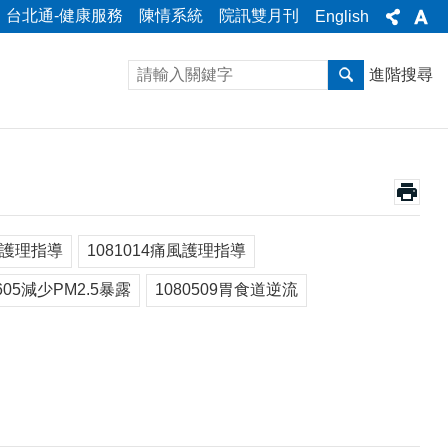
台北通-健康服務
陳情系統
院訊雙月刊
English
進階搜尋
大護理指導
1081014痛風護理指導
0605減少PM2.5暴露
1080509胃食道逆流