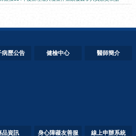
子病歷公告
健檢中心
醫師簡介
藥品資訊
身心障礙友善服
線上申辦系統
務
「醫療費用證
明」、「已開立過
診斷證明書」、
「病歷資料」申請
系統