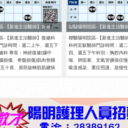
健科 專長：神經復健(腦中
四、週五下午科別：胸腔內科
腦損傷、脊髓損傷)肌肉骨關
喘、肺阻塞、支氣管擴張症慢
(五十肩、肩部旋轉肌肌腱病
吸道感染、重症照護、急慢性
關節病變)簡歷： 陽明院區復
護、胸腔超音波、支氣管鏡檢
師陽明院區復健科總醫師陽明
北榮民總醫院胸腔部主治醫師
院醫師臺北榮民 ...更多
醫院胸腔部總醫師臺北榮民總醫 
院區連結
政令宣導