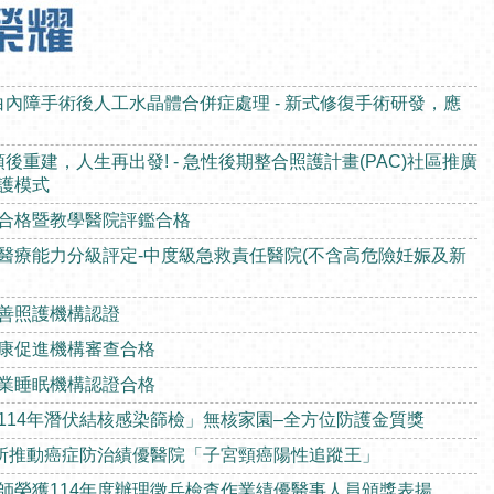
合格暨教學醫院評鑑合格
醫療能力分級評定-中度級急救責任醫院(不含高危險妊娠及新
善照護機構認證
康促進機構審查合格
業睡眠機構認證合格
114年潛伏結核感染篩檢」無核家園–全方位防護金質獎
院所推動癌症防治績優醫院「子宮頸癌陽性追蹤王」
師榮獲114年度辦理徵兵檢查作業績優醫事人員頒獎表揚