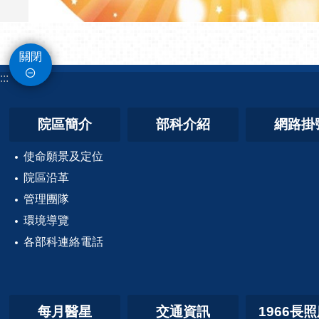
院區簡介
部科介紹
網路掛
使命願景及定位
院區沿革
管理團隊
環境導覽
各部科連絡電話
每月醫星
交通資訊
1966長