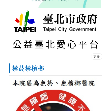
更多
禁菸禁檳榔