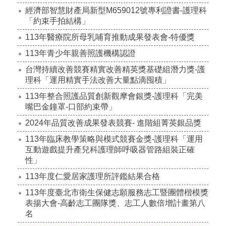
經濟部智慧財產局新型M659012號專利證書-護理科
「約束手拍結構」
113年醫療院所母乳哺育推動成果發表會-特優獎
113年青少年親善照護機構認證
台灣持續改善競賽精實改善精英獎基礎組潛力獎-護
理科「運用精實手法改善大量點滴囤積」
113年整合照護品質創新觀摩會銀獎-護理科「完美
嘴巴金鐘罩-口部約束帶」
2024年品質改善成果發表競賽- 進階組菁英銀品獎
113年臨床教學策略與模式競賽金獎-護理科「運用
互動遊戲提升產兒科護理師呼吸器管路組裝正確
性」
113年度仁愛居家護理所評鑑結果合格
113年度臺北市衛生保健志願服務志工暨團體楷模獎
表揚大會-高齡志工團隊獎、志工人數倍增計畫第八
名