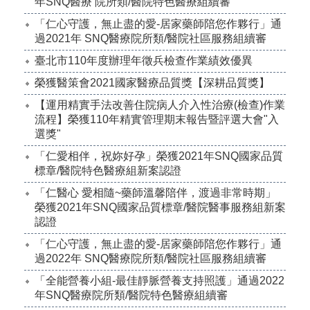
年SNQ醫療 院所類/醫院特色醫療組續審
「仁心守護，無止盡的愛-居家藥師陪您作夥行」通
過2021年 SNQ醫療院所類/醫院社區服務組續審
臺北市110年度辦理年徵兵檢查作業績效優異
榮獲醫策會2021國家醫療品質獎【深耕品質獎】
【運用精實手法改善住院病人介入性治療(檢查)作業
流程】榮獲110年精實管理期末報告暨評選大會"入
選獎"
「仁愛相伴，祝妳好孕」榮獲2021年SNQ國家品質
標章/醫院特色醫療組新案認證
「仁醫心 愛相隨~藥師溫馨陪伴，渡過非常時期」
榮獲2021年SNQ國家品質標章/醫院醫事服務組新案
認證
「仁心守護，無止盡的愛-居家藥師陪您作夥行」通
過2022年 SNQ醫療院所類/醫院社區服務組續審
「全能營養小組-最佳靜脈營養支持照護」通過2022
年SNQ醫療院所類/醫院特色醫療組續審