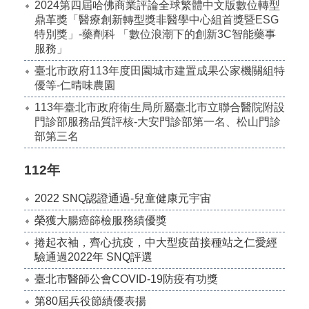
2024第四屆哈佛商業評論全球繁體中文版數位轉型
鼎革獎「醫療創新轉型獎非醫學中心組首獎暨ESG
特別獎」-藥劑科 「數位浪潮下的創新3C智能藥事
服務」
臺北市政府113年度田園城市建置成果公家機關組特
優等-仁晴味農園
113年臺北市政府衛生局所屬臺北市立聯合醫院附設
門診部服務品質評核-大安門診部第一名、松山門診
部第三名
112年
2022 SNQ認證通過-兒童健康元宇宙
榮獲大腸癌篩檢服務績優獎
捲起衣袖，齊心抗疫，中大型疫苗接種站之仁愛經
驗通過2022年 SNQ評選
臺北市醫師公會COVID-19防疫有功獎
第80屆兵役節績優表揚