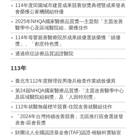
114年度田園城市建置成果競賽頒獎典禮暨成果發表
會榮獲公家機關組特優
2025年NHQA國家醫療品質獎—主題類「主題改善
醫學中心及區域醫院組」榮獲佳作
114年母嬰親善醫療院所成果績優選拔榮獲「績優
獎」、「創意特色獎」
通過癌症診療品質認證醫院
113年
臺北市112年度辦理役男徵兵檢查作業績效優異
第24屆NHQA國家醫療品質獎-「主題改善醫學中心
及區域醫院組銅獎」及「人因特別獎」
112年就醫無礙標竿競賽-住院友善就醫組佳作
「2024年台灣持續改善競賽」北區推行區會選拔發
表會-區會長獎
財團法人全國認證基金會(TAF)認證-檢驗科實驗室