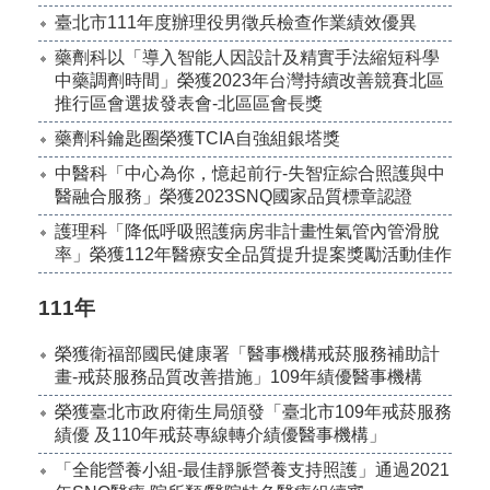
臺北市111年度辦理役男徵兵檢查作業績效優異
藥劑科以「導入智能人因設計及精實手法縮短科學
中藥調劑時間」榮獲2023年台灣持續改善競賽北區
推行區會選拔發表會-北區區會長獎
藥劑科鑰匙圈榮獲TCIA自強組銀塔獎
中醫科「中心為你，憶起前行-失智症綜合照護與中
醫融合服務」榮獲2023SNQ國家品質標章認證
護理科「降低呼吸照護病房非計畫性氣管內管滑脫
率」榮獲112年醫療安全品質提升提案獎勵活動佳作
111年
榮獲衛福部國民健康署「醫事機構戒菸服務補助計
畫-戒菸服務品質改善措施」109年績優醫事機構
榮獲臺北市政府衛生局頒發「臺北市109年戒菸服務
績優 及110年戒菸專線轉介績優醫事機構」
「全能營養小組-最佳靜脈營養支持照護」通過2021