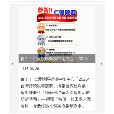
賀！！仁愛院區榮獲中衛中心「2026年台灣持續改善競賽」海報發表組殊榮
115-06-29
115-0
賀！！ 仁愛院區榮獲中衛中心「2026年
賀!!
台灣持續改善競賽」海報發表組殊榮：
「20
放射腫瘤科「縮短平均每人次放射治療
類「主
所需時間」— 榮獲「特優」社工課／護
佳作
理科「降低保護性個案通報錯誤率」—
榮獲「優等」護理科「瓶安無虞-氧氣鋼