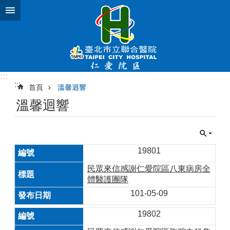
跳到主要內容區塊
:::
:::
首頁
溫馨迴響
溫馨迴響
19801
民眾來信感謝仁愛院區八東病房全
體醫護團隊
101-05-09
19802