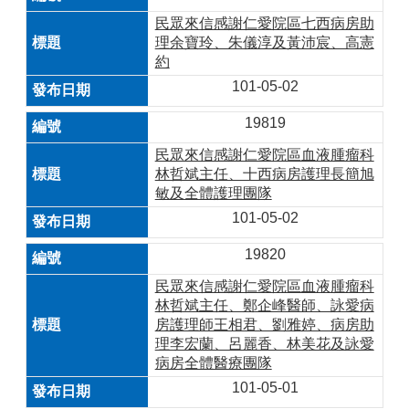
民眾來信感謝仁愛院區七西病房助
理余寶玲、朱儀淳及黃沛宸、高憲
約
101-05-02
19819
民眾來信感謝仁愛院區血液腫瘤科
林哲斌主任、十西病房護理長簡旭
敏及全體護理團隊
101-05-02
19820
民眾來信感謝仁愛院區血液腫瘤科
林哲斌主任、鄭企峰醫師、詠愛病
房護理師王相君、劉雅婷、病房助
理李宏蘭、呂麗香、林美花及詠愛
病房全體醫療團隊
101-05-01