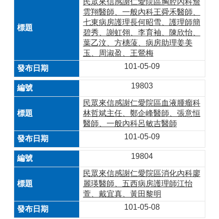
民眾來信感謝仁愛院區胸腔內科詹
雲翔醫師、一般內科王舜禾醫師、
七東病房護理長何昭雪、護理師簡
碧秀、謝虹翎、李育袖、陳欣怡、
葉乙汶、方橞蔆、病房助理姜美
玉、周淑盈、王鶯梅
101-05-09
19803
民眾來信感謝仁愛院區血液腫瘤科
林哲斌主任、鄭企峰醫師、張意恒
醫師、一般內科呂敏吉醫師
101-05-09
19804
民眾來信感謝仁愛院區消化內科廖
麗瑛醫師、五西病房護理師江怡
萱、戴宜真、黃田黎明
101-05-08