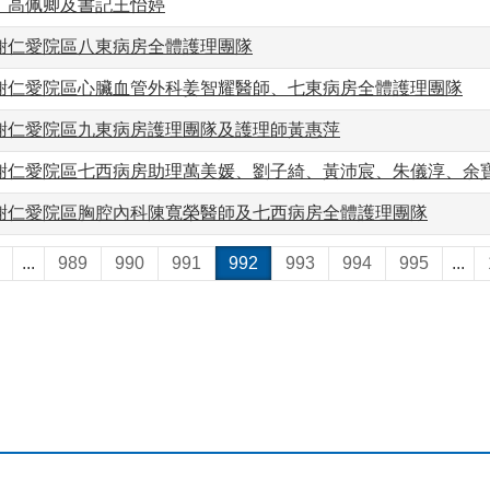
、高佩卿及書記王怡婷
謝仁愛院區八東病房全體護理團隊
謝仁愛院區心臟血管外科姜智耀醫師、七東病房全體護理團隊
謝仁愛院區九東病房護理團隊及護理師黃惠萍
謝仁愛院區七西病房助理萬美媛、劉子綺、黃沛宸、朱儀淳、余
謝仁愛院區胸腔內科陳寬榮醫師及七西病房全體護理團隊
...
989
990
991
992
993
994
995
...