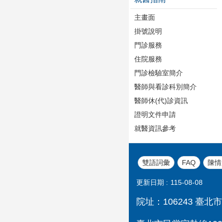
主畫面
掛號說明
門診服務
住院服務
門診檢驗室簡介
醫師與看診科別簡介
醫師休(代)診資訊
證明文件申請
就醫資訊參考
雙語詞彙
FAQ
陳情
更新日期
115-08-08
院址：106243 臺北市