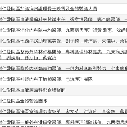
謝仁愛院區加護病房護理長王映雪及全體醫護人員
謝仁愛院區血液腫瘤科林哲斌主任、張意恒醫師、鄭企峰醫師、
謝仁愛院區消化內科陳柏均醫師、九西病房護理師黃 雅惠、沈靜
謝仁愛院區七西病房助理萬美媛、劉子綺、黃沛宸、朱儀純、余
謝仁愛院區整形外科林仲樞醫師、專科護理師林嘉惠、九東病房
萍、謝婉瑜、孫斯姮、蔡琬湞
謝仁愛院區胸腔內科鄒志翔醫師、一般內科李耿列醫師、七東病
謝仁愛院區神經內科王毓禎醫師、急診護理團隊
謝仁愛院區血液腫瘤科鄭企峰醫師
謝仁愛院區全體醫護團隊
謝仁愛院區洗腎室護理師盧紹英、宋文英、洪淑玲、黃金釵、蔣
謝仁愛院區一般外科洪碩徽醫師、專科護理師陳緒倫、九西病房