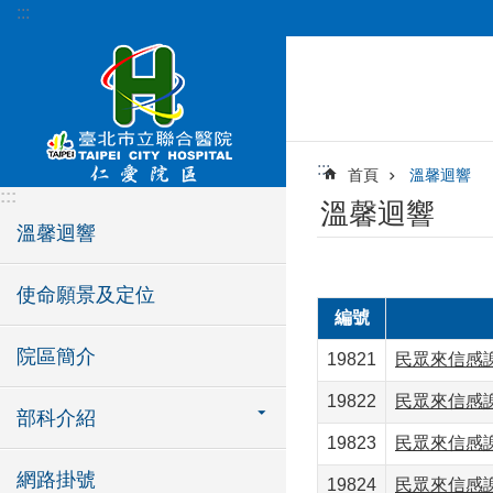
:::
跳到主要內容區塊
:::
首頁
溫馨迴響
:::
溫馨迴響
溫馨迴響
使命願景及定位
編號
院區簡介
19821
民眾來信感
19822
民眾來信感
部科介紹
19823
民眾來信感
網路掛號
19824
民眾來信感