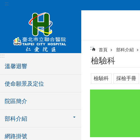
:::
跳到主要內容區塊
:::
首頁
部科介紹
:::
檢驗科
溫馨迴響
檢驗科
採檢手冊
使命願景及定位
院區簡介
部科介紹
網路掛號