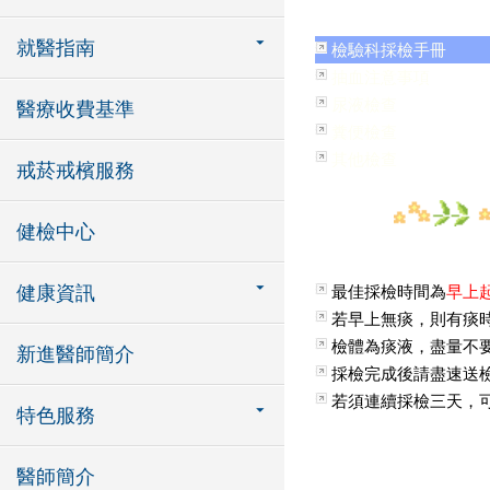
就醫指南
檢驗科採檢手冊
抽血注意事項
尿液檢查
醫療收費基準
糞便檢查
其他檢查
戒菸戒檳服務
健檢中心
健康資訊
最佳採檢時間為
早上
若早上無痰，則有痰
檢體為痰液，盡量不
新進醫師簡介
採檢完成後請盡速送
若須連續採檢三天，
特色服務
醫師簡介