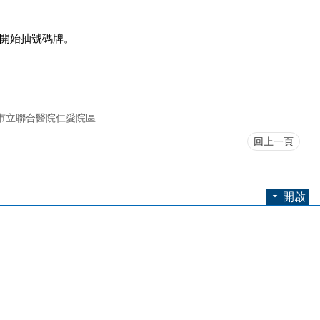
:00開始抽號碼牌。
市立聯合醫院仁愛院區
回上一頁
開啟