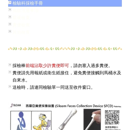
檢驗科採檢手冊
抽血注意事項
尿液檢查
糞便檢查
其他檢查
採檢棒
前端沾取少許糞便即可
，請勿塞入過多糞便。
糞便請先用報紙或衛生紙接住，避免糞便接觸到馬桶水及
自來水。
送檢時，請連同檢驗單一同送至收件窗口。