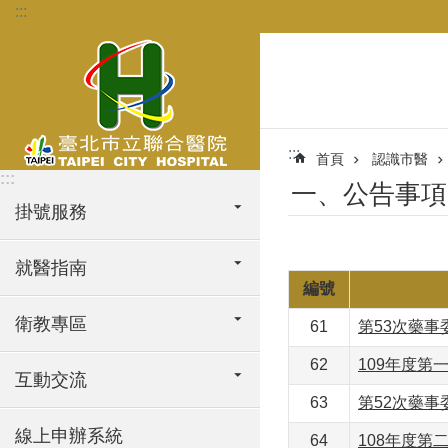
:::
跳到主要內容區塊
:::
首頁
認識市醫
:::
一、公告事項
掛號服務
就醫指南
編號
衛教專區
61
第53次藥
62
109年度第
互動交流
63
第52次藥
線上申辦系統
64
108年度第