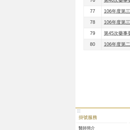
76
第46次藥
77
106年度第
78
106年度第
79
第45次藥
80
106年度第
:::
掛號服務
醫師簡介