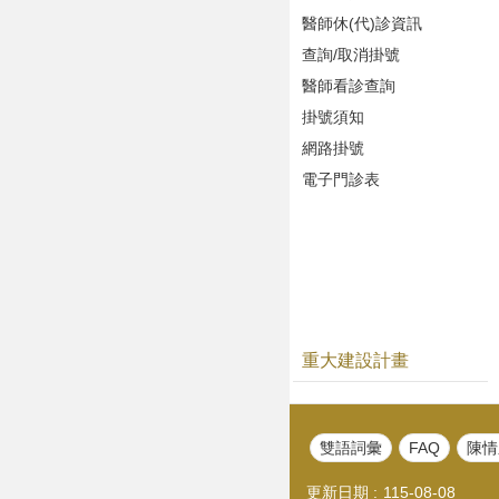
醫師休(代)診資訊
查詢/取消掛號
醫師看診查詢
掛號須知
網路掛號
電子門診表
重大建設計畫
雙語詞彙
FAQ
陳情
更新日期
115-08-08