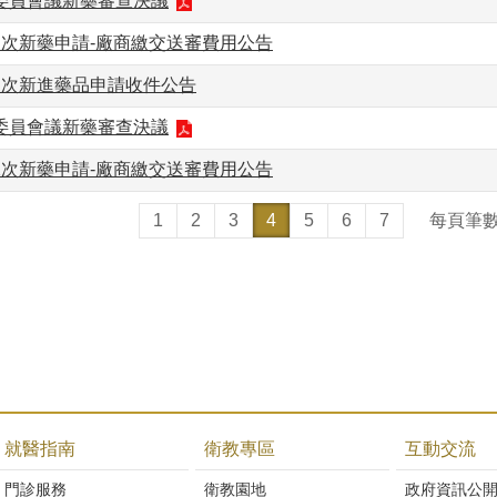
事委員會議新藥審查決議
三次新藥申請-廠商繳交送審費用公告
三次新進藥品申請收件公告
事委員會議新藥審查決議
二次新藥申請-廠商繳交送審費用公告
1
2
3
4
5
6
7
每頁筆
就醫指南
衛教專區
互動交流
門診服務
衛教園地
政府資訊公