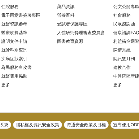
住院服務
藥品資訊
公文公開專
電子同意書簽署專區
營養百科
社會服務
就醫資訊參考
受試者保護專區
民眾感謝函
醫療收費基準
人體研究倫理審查委員會
健康諮詢FA
證明文件申請
圖書教育資源
利益衝突迴
就診科別查詢
陳情系統
疾病症狀索引
院訊雙月刊
為民服務白皮書
建教合作
就醫費用協助
中興院區新
更多...
更多...
系統
隱私權及資訊安全政策
資通安全政策及目標
宣導使用OD