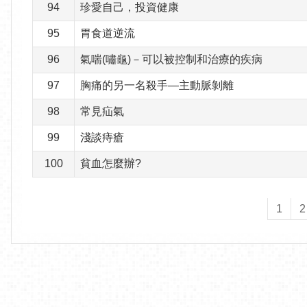
94
珍愛自己，投資健康
95
胃食道逆流
96
氣喘(嘯龜)－可以被控制和治療的疾病
97
胸痛的另一名殺手—主動脈剝離
98
常見疝氣
99
淺談痔瘡
100
貧血怎麼辦?
1
2