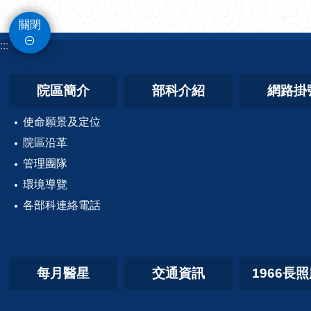
關閉
:::
院區簡介
部科介紹
網路掛
使命願景及定位
院區沿革
管理團隊
環境導覽
各部科連絡電話
每月醫星
交通資訊
1966長