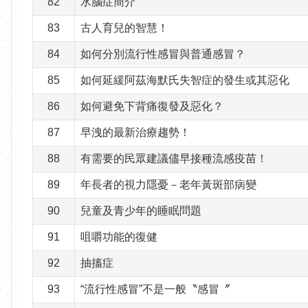
82
水腦症簡介
83
古人育兒的智慧！
84
如何分別流行性感冒與普通感冒？
85
如何延緩阿茲海默氏失智症的發生或其惡化
86
如何避免下背痛復發及惡化？
87
早洩的最新治療趨勢！
88
有需要的民眾建議儘早接種流感疫苗！
89
年長者的視力隱憂－老年黃斑部病變
90
兒童及青少年的睡眠問題
91
咀嚼功能的復健
92
抽搐症
93
“流行性感冒”不是一般〝感冒〞